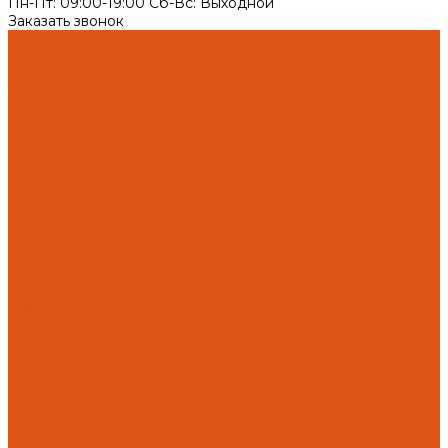
Пн-Пт: 09:00-19:00 Cб-Вс: Выходной
Заказать звонок
Каталог товаров
Автоматика отопления
Heatapp!
heatcon!
THETA, CETA
Внутренняя канализация
Ostendorf Skolan dB
Безраструбная канализация Smartline
Синикон Rain Flow
Противопожарное оборудование
Инструменты
Оборудование для сварки ПП-Р (PP-R)
Прочее
Коллекторы и коллекторные шкафы
FBH 53
FBH 63
HK52
Котлы и горелки
Горелки HANSA
Напольные котлы HANSA
Настенные газовые котлы HANSA
Крепеж
Мембранные баки