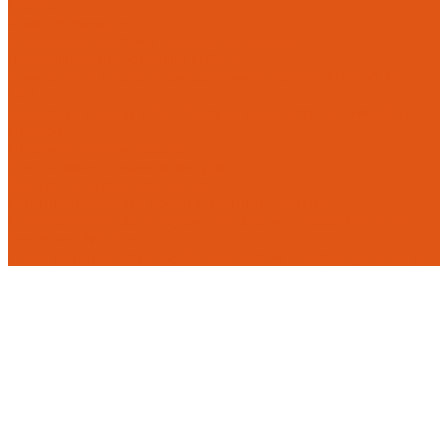
Flamco
Комплектующие
Модульные системы обвязки котельных
Гидравлические стрелки HANSA
Компактные насосно-смесительные группы HANSA Mix-
Unit
Насосные группы HANSA малой мощности (до 140 кВт)
Насосы
Циркуляционные насосы
Предохранительная арматура
Группа безопасности котла
Противопожарные трубы и фитинги AntiFire
Полипропиленовые трубы для систем пожаротушения
(зеленые) AntiFire
Полипропиленовые трубы для систем пожаротушения (к