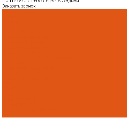
Пн-Пт: 09:00-19:00 Cб-Вс: Выходной
Заказать звонок
Каталог товаров
Автоматика отопления
Heatapp!
heatcon!
THETA, CETA
Внутренняя канализация
Ostendorf Skolan dB
Безраструбная канализация Smartline
Синикон Rain Flow
Противопожарное оборудование
Инструменты
Оборудование для сварки ПП-Р (PP-R)
Прочее
Коллекторы и коллекторные шкафы
FBH 53
FBH 63
HK52
Котлы и горелки
Горелки HANSA
Напольные котлы HANSA
На