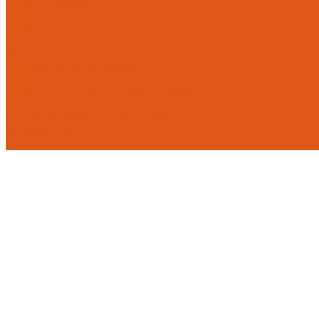
Каталог товаров
Автоматика отопления
Heatapp!
heatcon!
THETA, CETA
Внутренняя канализация
Ostendorf Skolan dB
Безраструбная канализация Smartline
Синикон Rain Flow
Противопожарное оборудование
Инструменты
Оборудование