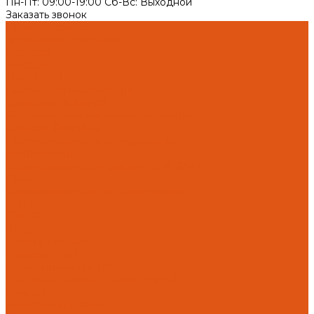
Пн-Пт: 09:00-19:00 Cб-Вс: Выходной
Заказать звонок
Каталог товаров
Автоматика отопления
Heatapp!
heatcon!
THETA, CETA
Внутренняя канализация
Ostendorf Skolan dB
Безраструбная канализация Smartline
Синикон Rain Flow
Противопожарное оборудование
Инструменты
Оборудование для сварки ПП-Р (PP-R)
Прочее
Коллекторы и коллекторные шкафы
FBH 53
FBH 63
HK52
Котлы и горелки
Горелки HANSA
Напольные котлы HANSA
Настенные газовые котлы HANSA
Крепеж
Мембранные баки