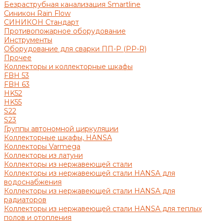
Безраструбная канализация Smartline
Синикон Rain Flow
СИНИКОН Стандарт
Противопожарное оборудование
Инструменты
Оборудование для сварки ПП-Р (PP-R)
Прочее
Коллекторы и коллекторные шкафы
FBH 53
FBH 63
HK52
HK55
S22
S23
Группы автономной циркуляции
Коллекторные шкафы, HANSA
Коллекторы Varmega
Коллекторы из латуни
Коллекторы из нержавеющей стали
Коллекторы из нержавеющей стали HANSA для
водоснабжения
Коллекторы из нержавеющей стали HANSA для
радиаторов
Коллекторы из нержавеющей стали HANSA для теплых
полов и отопления