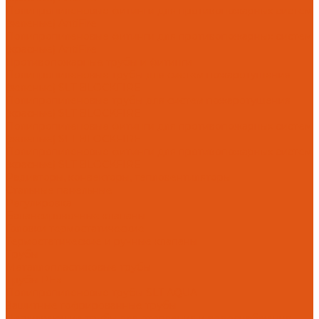
Полипропиленовые фитинги для противопожарных систем
(зеленые) AntiFire
Полипропиленовые фитинги для противопожарных систем
(красные) AntiFire
Противопожарные трубы и фитинги
Полипропиленовые трубы для систем пожаротушения
(зеленые) SLT BLOCKFIRE
Полипропиленовые трубы для систем пожаротушения
(красные) SLT BLOCKFIRE
Полипропиленовые фитинги для противопожарных систем
(зеленые) SLT BLOCKFIRE
Полипропиленовые фитинги для противопожарных систем
(красные) SLT BLOCKFIRE
Радиаторы, конвекторы, тепловентиляторы
Стальные панельные
Регулировка
Балансировочные клапаны
Головки термостатические
Термостатические и ручные клапаны
Трубы
Металлопластиковые трубы
Трубы PEx
Полипропиленовые трубы SLT AQUA
Защитные гофрированные трубы
Нержавеющие трубы для отопления и водоснабжения