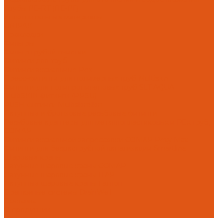
Трубы PE-RT (ПЕ-РТ)
Уплотнительные материалы
UNIPAK
Прокладки
Фильтры
Фильтр грубой очистки
Фитинги для труб
Фитинги аксиальные Pex
Пресс-фитинги для полимерных труб Multiskin
Фитинги для полипропиленовых труб SLT AQUA
MultiSKIN фитинги (PPSU)
PUSH фитинги MultiskinSkin
Латунные и бронзовые резьбовые фитинги
Резьбовые адаптеры для металлопластиковых и PEx труб,
COMAP
Фитинги аксиальной запрессовки COMAP Pexy Max
Фитинги для безраструбной канализации Smartline
Шаровые краны
Латунные шаровые краны COMAP
Латунные шаровые краны ITAP
Латунные шаровые краны Галлоп
Дренажные системы DrainWell
Доставка
О продукции