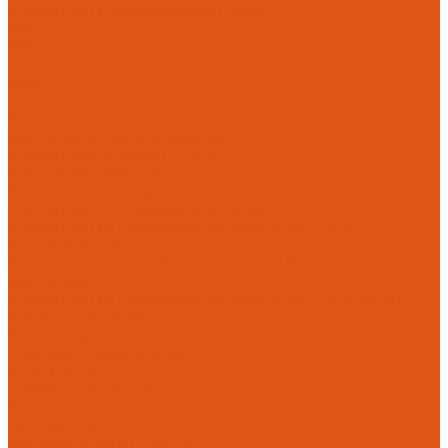
Коллекторы и коллекторные шкафы
FBH 53
FBH 63
HK52
HK55
S22
S23
Группы автономной циркуляции
Коллекторные шкафы, HANSA
Коллекторы Varmega
Коллекторы из латуни
Коллекторы из нержавеющей стали
Коллекторы из нержавеющей стали HANSA для
водоснабжения
Коллекторы из нержавеющей стали HANSA для
радиаторов
Коллекторы из нержавеющей стали HANSA для теплых
полов и отопления
Комплектующие для коллекторов
Расширительные модули
ШРВ и ШРН
Этажные коллекторы
Котлы и горелки
Горелки HANSA
Напольные котлы HANSA