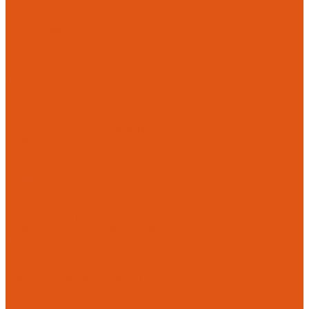
Радиаторы, конвекторы, тепловентиляторы
Стальные панельные
Регулировка
Балансировочные клапаны
Головки термостатические
Термостатические и ручные клапаны
Трубы
Металлопластиковые трубы
Трубы PEx
Полипропиленовые трубы SLT AQUA
Уплотнительные материалы
UNIPAK
Прокладки
Фильтры
Фильтр грубой очистки
Фитинги для труб
Фитинги аксиальные Pex
Пресс-фитинги для полимерных труб Multiskin
Фитинги для полипропиленовых труб SLT AQUA
Шаровые краны
Латунные шаровые краны COMAP
Латунные шаровые краны ITAP
Латунные шаровые краны Галлоп
Дренажные системы DrainWell
Доставка