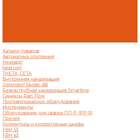
Производители
Статьи
О компании
Наши объекты
Наши покупатели
Распродажа
Нашим клиентам
Контакты
Каталог товаров
Автоматика отопления
Heatapp!
heatcon!
THETA, CETA
Внутренняя канализация
Ostendorf Skolan dB
Безраструбная канализация Smartline
Синикон Rain Flow
Противопожарное оборудование
Инструменты
Оборудование для сварки ПП-Р (PP-R)
Прочее
Коллекторы и коллекторные шкафы
FBH 53
FBH 63