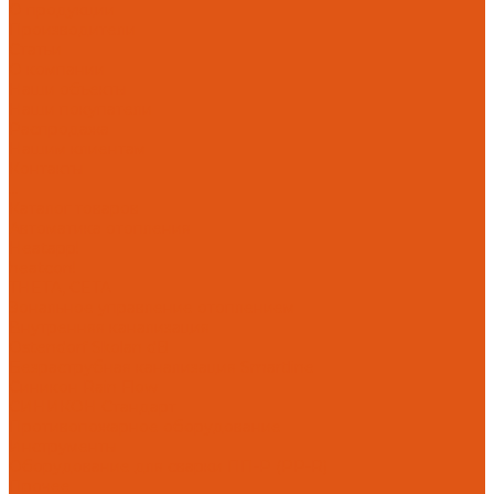
О продукции
Производители
Статьи
О компании
Наши объекты
Наши покупатели
Распродажа
Нашим клиентам
Контакты
...
Каталог товаров
Автоматика отопления
Heatapp!
heatcon!
THETA, CETA
Зональное управление отоплением
Внутренняя канализация
Ostendorf Skolan dB
Безраструбная канализация Smartline
Синикон Rain Flow
СИНИКОН Стандарт
Противопожарное оборудование
Инструменты
Оборудование для сварки ПП-Р (PP-R)
Прочее