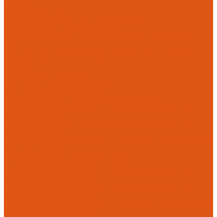
Flamco
Комплектующие
Модульные системы обвязки котельных
Гидравлические стрелки HANSA
Компактные насосно-смесительные группы HANSA Mix-
Unit
Насосные группы HANSA малой мощности (до 140 кВт)
Насосы
Циркуляционные насосы
Предохранительная арматура
Группа безопасности котла
Противопожарные трубы и фитинги AntiFire
Полипропиленовые трубы для систем пожаротушения
(зеленые) AntiFire
Полипропиленовые трубы для систем пожаротушения
(красные) AntiFire
Полипропиленовые фитинги для противопожарных систем
(зеленые) AntiFire
Противопожарные трубы и фитинги
Полипропиленовые трубы для систем пожаротушения
(зеленые) SLT BLOCKFIRE
Полипропиленовые трубы для систем пожаротушения
(красные) SLT BLOCKFIRE
Полипропиленовые фитинги для противопожарных систем
(зеленые) SLT BLOCKFIRE