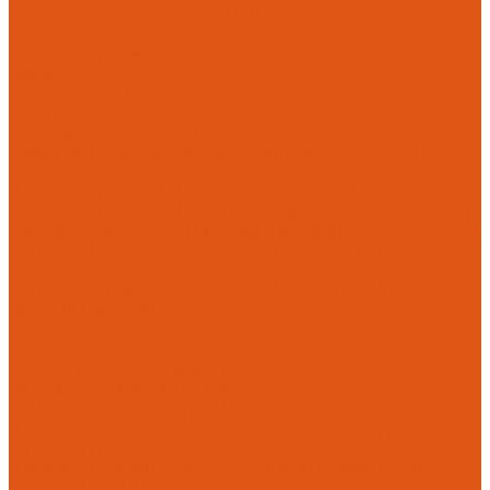
Настенные газовые котлы HANSA
Крепеж
Мембранные баки
Flamco
Комплектующие
Модульные системы обвязки котельных
Гидравлические стрелки HANSA
Компактные насосно-смесительные группы HANSA Mix-
Unit
Насосные группы HANSA малой мощности (до 140 кВт)
Насосные группы HANSA средней мощности (до 370 кВт)
Насосные группы Meibes серии поколение 8 (MEIFLOW S)
Распределительные коллекторы HANSA PRO HKV 125
малой мощности
Распределительные коллекторы HANSA PRO HKV-160
средней мощности
Насосы
Циркуляционные насосы
Предохранительная арматура
Группа безопасности котла
Противопожарные трубы и фитинги AntiFire
Полипропиленовые трубы для систем пожаротушения
(зеленые) AntiFire
Полипропиленовые трубы для систем пожаротушения
(красные) AntiFire