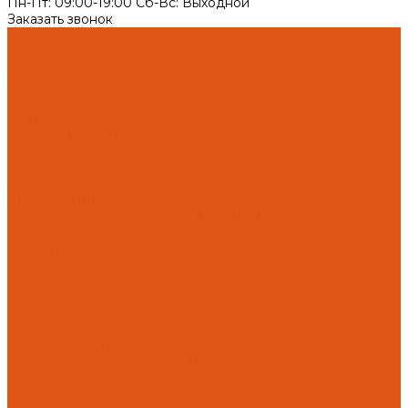
Пн-Пт: 09:00-19:00 Cб-Вс: Выходной
Заказать звонок
Каталог товаров
Автоматика отопления
Heatapp!
heatcon!
THETA, CETA
Внутренняя канализация
Ostendorf Skolan dB
Безраструбная канализация Smartline
Синикон Rain Flow
Противопожарное оборудование
Инструменты
Оборудование для сварки ПП-Р (PP-R)
Прочее
Коллекторы и коллекторные шкафы
FBH 53
FBH 63
HK52
Котлы и горелки
Горелки HANSA
Напольные котлы HANSA
Настенные газовые котлы HANSA
Крепеж
Мембранные баки