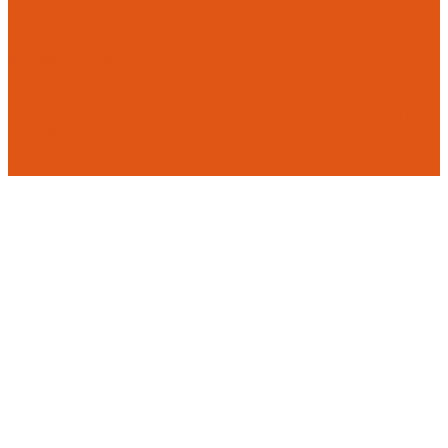
Flamco
Комплектующие
Модульные системы обвязки котельных
Гидравлические стрелки HANSA
Компактные насосно-смесительные группы HANSA Mix-
Unit
Насосные группы HANSA малой мощности (до 140 кВт)
Насосы
Циркуляционные насосы
Предохранительная арматура