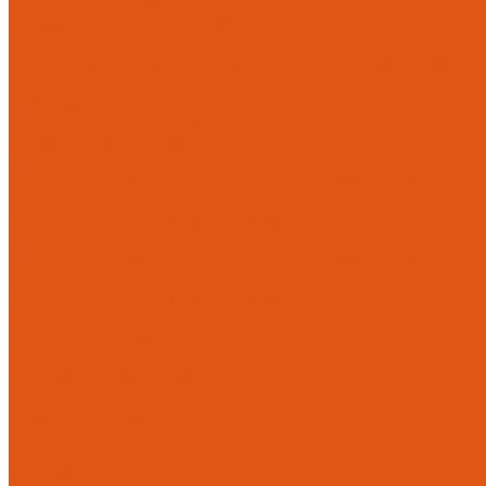
Модульные системы обвязки котельных
Гидравлические стрелки HANSA
Компактные насосно-смесительные группы HANSA Mix-Unit
Насосные группы HANSA малой мощности (до 140 кВт)
Насосы
Циркуляционные насосы
Предохранительная арматура
Группа безопасности котла
Противопожарные трубы и фитинги AntiFire
Полипропиленовые трубы для систем пожаротушения (зелен
Полипропиленовые трубы для систем пожаротушения (красн
Полипропиленовые фитинги для противопожарных систем (з
Противопожарные трубы и фитинги
Полипропиленовые трубы для систем пожаротушения (зел
Полипропиленовые трубы для систем пожаротушения (кра
Полипропиленовые фитинги для противопожарных систем 
Радиаторы, конвекторы, тепловентиляторы
Стальные панельные
Регулировка
Балансировочные клапаны
Головки термостатические
Термостатические и ручные клапаны
Трубы
Металлопластиковые трубы
Трубы PEx