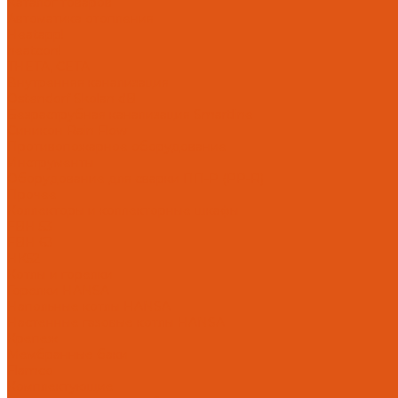
Каталог товаров
Автоматика отопления
Heatapp!
heatcon!
THETA, CETA
Внутренняя канализация
Ostendorf Skolan dB
Безраструбная канализация Smartline
Синикон Rain Flow
Противопожарное оборудование
Инструменты
Оборудование для сварки ПП-Р (PP-R)
Прочее
Коллекторы и коллекторные шкафы
FBH 53
FBH 63
HK52
Котлы и горелки
Горелки HANSA
Напольные котлы HANSA
Настенные газовые котлы HANSA
Крепеж
Мембранные баки
Flamco
Комплектующие