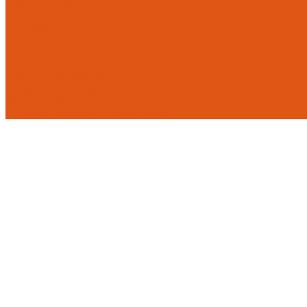
Каталог товаров
Автоматика отопления
Heatapp!
heatcon!
THETA, CETA
Внутренняя канализация
Ostendorf Skolan dB
Безраструбная канализация Smartline
Синикон Rain Flow
Противопожарное оборудование