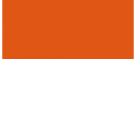
Flamco
Комплектующие
Модульные системы обвязки котельных
Гидравлические стрелки HANSA
Компактные насосно-смесительные группы HANSA Mix-
Unit
Насосные группы HANSA малой мощности (до 140 кВт)
Насосы
Циркуляционные насосы
Предохранительная арматура
Группа безопасности котла