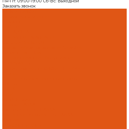
Пн-Пт: 09:00-19:00 Cб-Вс: Выходной
Заказать звонок
Каталог товаров
Автоматика отопления
Heatapp!
heatcon!
THETA, CETA
Внутренняя канализация
Ostendorf Skolan dB
Безраструбная канализация Smartline
Синикон Rain Flow
Противопожарное оборудование
Инструменты
Оборудование для сварки ПП-Р (PP-R)
Прочее
Коллекторы и коллекторные шкафы
FBH 53
FBH 63
HK52
Котлы и горелки
Горелки HANSA
Напольные котлы HANSA
Настенные газовые котлы HANSA
Крепеж
Мембранные баки