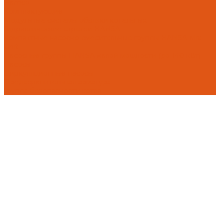
Flamco
Комплектующие
Модульные системы обвязки котельных
Гидравлические стрелки HANSA
Компактные насосно-смесительные группы HANSA Mix-
Unit
Насосные группы HANSA малой мощности (до 140 кВт)
Насосы
Циркуляционные насосы
Предохранительная арматура
Группа безопасности котла