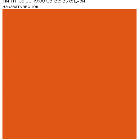
Пн-Пт: 09:00-19:00 Cб-Вс: Выходной
Заказать звонок
Каталог товаров
Автоматика отопления
Heatapp!
heatcon!
THETA, CETA
Внутренняя канализация
Ostendorf Skolan dB
Безраструбная канализация Smartline
Синикон Rain Flow
Противопожарное оборудование
Инструменты
Оборудование для сварки ПП-Р (PP-R)
Прочее
Коллекторы и коллекторные шкафы
FBH 53
FBH 63
HK52
Котлы и горелки
Горелки HANSA
Напольные котлы HANSA
Настенные газовые котлы HANSA
Крепеж
Мембранные баки