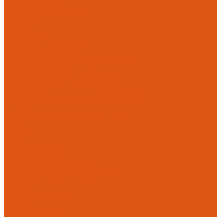
Каталог товаров
Автоматика отопления
Heatapp!
heatcon!
THETA, CETA
Внутренняя канализация
Ostendorf Skolan dB
Безраструбная канализация Smartline
Синикон Rain Flow
Противопожарное оборудование
Инструменты
Оборудование для сварки ПП-Р (PP-R)
Прочее
Коллекторы и коллекторные шкафы
FBH 53
FBH 63
HK52
Котлы и горелки
Горелки HANSA
Напольные котлы HANSA
Настенные газовые котлы HANSA
Крепеж
Мембранные баки
Flamco
Комплектующие