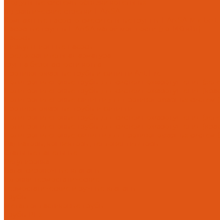
Модульные системы обвязки котельных
Гидравлические стрелки HANSA
Компактные насосно-смесительные группы HANSA Mix-Unit
Насосные группы HANSA малой мощности (до 140 кВт)
Насосы
Циркуляционные насосы
Предохранительная арматура
Группа безопасности котла
Противопожарные трубы и фитинги AntiFire
Полипропиленовые трубы для систем пожаротушения (зелен
Полипропиленовые трубы для систем пожаротушения (красн
Полипропиленовые фитинги для противопожарных систем (з
Противопожарные трубы и фитинги
Полипропиленовые трубы для систем пожаротушения (зел
Полипропиленовые трубы для систем пожаротушения (кра
Полипропиленовые фитинги для противопожарных систем 
Радиаторы, конвекторы, тепловентиляторы
Стальные панельные
Регулировка
Балансировочные клапаны
Головки термостатические
Термостатические и ручные клапаны
Трубы
Металлопластиковые трубы
Трубы PEx