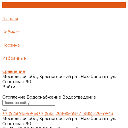
Главная
Кабинет
Корзина
Избранные
Сравнение
Московская обл., Красногорский р-н, Нахабино пгт, ул.
Советская, 90
Войти
Отопление Водоснабжение Водоотведение
+7 (925) 915-99-69
+7 (985) 268-95-48
+7 (985) 226-49-43
Московская обл., Красногорский р-н, Нахабино пгт, ул.
Советская, 90