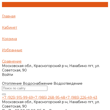
Главная
Кабинет
Корзина
Избранные
Сравнение
Московская обл., Красногорский р-н, Нахабино пгт, ул.
Советская, 90
Войти
Отопление Водоснабжение Водоотведение
+7 (925) 915-99-69
+7 (985) 268-95-48
+7 (985) 226-49-43
Московская обл., Красногорский р-н, Нахабино пгт, ул.
Советская, 90