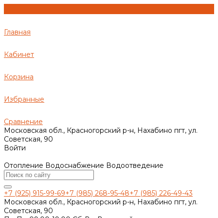
Главная
Кабинет
Корзина
Избранные
Сравнение
Московская обл., Красногорский р-н, Нахабино пгт, ул.
Советская, 90
Войти
Отопление Водоснабжение Водоотведение
+7 (925) 915-99-69
+7 (985) 268-95-48
+7 (985) 226-49-43
Московская обл., Красногорский р-н, Нахабино пгт, ул.
Советская, 90