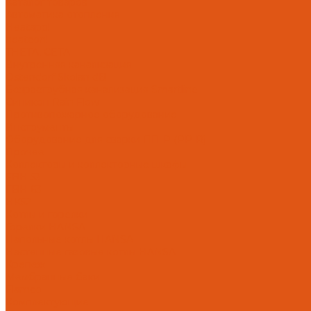
Каталог товаров
Автоматика отопления
Heatapp!
heatcon!
THETA, CETA
Внутренняя канализация
Ostendorf Skolan dB
Безраструбная канализация Smartline
Синикон Rain Flow
Противопожарное оборудование
Инструменты
Оборудование для сварки ПП-Р (PP-R)
Прочее
Коллекторы и коллекторные шкафы
FBH 53
FBH 63
HK52
Котлы и горелки
Горелки HANSA
Напольные котлы HANSA
Настенные газовые котлы HANSA
Крепеж
Мембранные баки
Flamco
Комплектующие