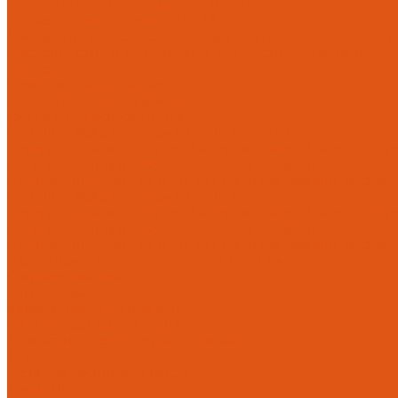
Модульные системы обвязки котельных
Гидравлические стрелки HANSA
Компактные насосно-смесительные группы HANSA Mix-Unit
Насосные группы HANSA малой мощности (до 140 кВт)
Насосы
Циркуляционные насосы
Предохранительная арматура
Группа безопасности котла
Противопожарные трубы и фитинги AntiFire
Полипропиленовые трубы для систем пожаротушения (зелен
Полипропиленовые трубы для систем пожаротушения (красн
Полипропиленовые фитинги для противопожарных систем (з
Противопожарные трубы и фитинги
Полипропиленовые трубы для систем пожаротушения (зел
Полипропиленовые трубы для систем пожаротушения (кра
Полипропиленовые фитинги для противопожарных систем 
Радиаторы, конвекторы, тепловентиляторы
Стальные панельные
Регулировка
Балансировочные клапаны
Головки термостатические
Термостатические и ручные клапаны
Трубы
Металлопластиковые трубы
Трубы PEx