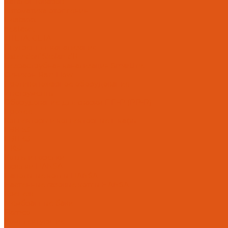
Каталог товаров
Автоматика отопления
Heatapp!
heatcon!
THETA, CETA
Внутренняя канализация
Ostendorf Skolan dB
Безраструбная канализация Smartline
Синикон Rain Flow
Противопожарное оборудование
Инструменты
Оборудование для сварки ПП-Р (PP-R)
Прочее
Коллекторы и коллекторные шкафы
FBH 53
FBH 63
HK52
Котлы и горелки
Горелки HANSA
Напольные котлы HANSA
Настенные газовые котлы HANSA
Крепеж
Мембранные баки
Flamco
Комплектующие