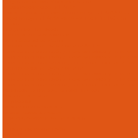
Модульные системы обвязки котельных
Гидравлические стрелки HANSA
Компактные насосно-смесительные группы HANSA Mix-Unit
Насосные группы HANSA малой мощности (до 140 кВт)
Насосы
Циркуляционные насосы
Предохранительная арматура
Группа безопасности котла
Противопожарные трубы и фитинги AntiFire
Полипропиленовые трубы для систем пожаротушения (зелен
Полипропиленовые трубы для систем пожаротушения (красн
Полипропиленовые фитинги для противопожарных систем (з
Противопожарные трубы и фитинги
Полипропиленовые трубы для систем пожаротушения (зел
Полипропиленовые трубы для систем пожаротушения (кра
Полипропиленовые фитинги для противопожарных систем 
Радиаторы, конвекторы, тепловентиляторы
Стальные панельные
Регулировка
Балансировочные клапаны
Головки термостатические
Термостатические и ручные клапаны
Трубы
Металлопластиковые трубы
Трубы PEx