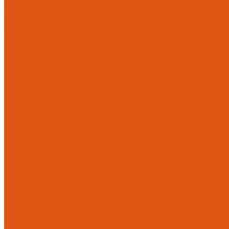
Каталог товаров
Автоматика отопления
Heatapp!
heatcon!
THETA, CETA
Внутренняя канализация
Ostendorf Skolan dB
Безраструбная канализация Smartline
Синикон Rain Flow
Противопожарное оборудование
Инструменты
Оборудование для сварки ПП-Р (PP-R)
Прочее
Коллекторы и коллекторные шкафы
FBH 53
FBH 63
HK52
Котлы и горелки
Горелки HANSA
Напольные котлы HANSA
Настенные газовые котлы HANSA
Крепеж
Мембранные баки
Flamco
Комплектующие