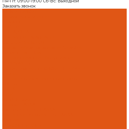
Пн-Пт: 09:00-19:00 Cб-Вс: Выходной
Заказать звонок
Каталог товаров
Автоматика отопления
Heatapp!
heatcon!
THETA, CETA
Внутренняя канализация
Ostendorf Skolan dB
Безраструбная канализация Smartline
Синикон Rain Flow
Противопожарное оборудование
Инструменты
Оборудование для сварки ПП-Р (PP-R)
Прочее
Коллекторы и коллекторные шкафы
FBH 53
FBH 63
HK52
Котлы и горелки
Горелки HANSA
Напольные котлы HANSA
Настенные газовые котлы HANSA
Крепеж
Мембранные баки