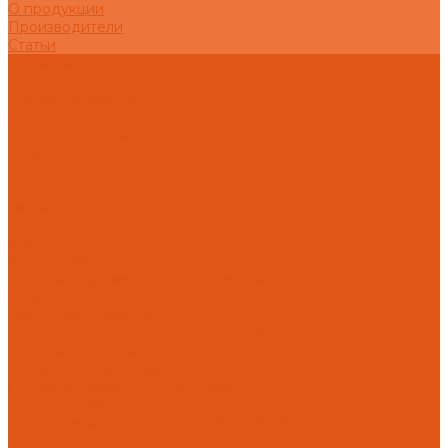
О продукции
Производители
Статьи
О компании
Наши объекты
Наши покупатели
Распродажа
Нашим клиентам
Контакты
...
Каталог товаров
Автоматика отопления
Heatapp!
heatcon!
THETA, CETA
Зональное управление отоплением
Внутренняя канализация
Ostendorf Skolan dB
Безраструбная канализация Smartline
Синикон Rain Flow
СИНИКОН Стандарт
Противопожарное оборудование
Инструменты
Оборудование для сварки ПП-Р (PP-R)
Прочее