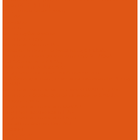
Трубы PE-RT (ПЕ-РТ)
Уплотнительные материалы
UNIPAK
Прокладки
Фильтры
Фильтр грубой очистки
Фитинги для труб
Фитинги аксиальные Pex
Пресс-фитинги для полимерных труб Multiskin
Фитинги для полипропиленовых труб SLT AQUA
MultiSKIN фитинги (PPSU)
PUSH фитинги MultiskinSkin
Латунные и бронзовые резьбовые фитинги
Резьбовые адаптеры для металлопластиковых и PEx труб,
COMAP
Фитинги аксиальной запрессовки COMAP Pexy Max
Фитинги для безраструбной канализации Smartline
Шаровые краны
Латунные шаровые краны COMAP
Латунные шаровые краны ITAP
Латунные шаровые краны Галлоп
Дренажные системы DrainWell
Доставка
О продукции