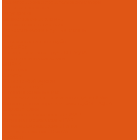
Радиаторы, конвекторы, тепловентиляторы
Стальные панельные
Регулировка
Балансировочные клапаны
Головки термостатические
Термостатические и ручные клапаны
Трубы
Металлопластиковые трубы
Трубы PEx
Полипропиленовые трубы SLT AQUA
Уплотнительные материалы
UNIPAK
Прокладки
Фильтры
Фильтр грубой очистки
Фитинги для труб
Фитинги аксиальные Pex
Пресс-фитинги для полимерных труб Multiskin
Фитинги для полипропиленовых труб SLT AQUA
Шаровые краны
Латунные шаровые краны COMAP
Латунные шаровые краны ITAP
Латунные шаровые краны Галлоп
Дренажные системы DrainWell
Доставка