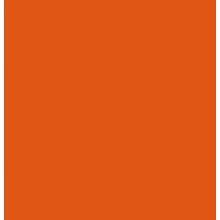
Flamco
Комплектующие
Модульные системы обвязки котельных
Гидравлические стрелки HANSA
Компактные насосно-смесительные группы HANSA Mix-
Unit
Насосные группы HANSA малой мощности (до 140 кВт)
Насосы
Циркуляционные насосы
Предохранительная арматура
Группа безопасности котла
Противопожарные трубы и фитинги AntiFire
Полипропиленовые трубы для систем пожаротушения
(зеленые) AntiFire
Полипропиленовые трубы для систем пожаротушения
(красные) AntiFire
Полипропиленовые фитинги для противопожарных систем
(зеленые) AntiFire
Противопожарные трубы и фитинги
Полипропиленовые трубы для систем пожаротушения
(зеленые) SLT BLOCKFIRE
Полипропиленовые трубы для систем пожаротушения
(красные) SLT BLOCKFIRE
Полипропиленовые фитинги для противопожарных систем
(зеленые) SLT BLOCKFIRE