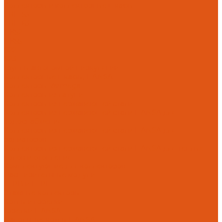
Коллекторы и коллекторные шкафы
FBH 53
FBH 63
HK52
HK55
S22
S23
Группы автономной циркуляции
Коллекторные шкафы, HANSA
Коллекторы Varmega
Коллекторы из латуни
Коллекторы из нержавеющей стали
Коллекторы из нержавеющей стали HANSA для
водоснабжения
Коллекторы из нержавеющей стали HANSA для
радиаторов
Коллекторы из нержавеющей стали HANSA для теплых
полов и отопления
Комплектующие для коллекторов
Расширительные модули
ШРВ и ШРН
Этажные коллекторы
Котлы и горелки
Горелки HANSA
Напольные котлы HANSA