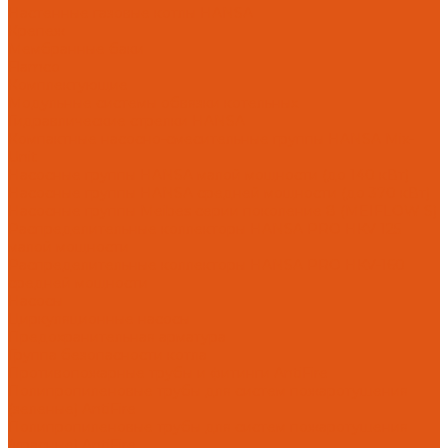
Настенные газовые котлы HANSA
Крепеж
Мембранные баки
Flamco
Комплектующие
Модульные системы обвязки котельных
Гидравлические стрелки HANSA
Компактные насосно-смесительные группы HANSA Mix-
Unit
Насосные группы HANSA малой мощности (до 140 кВт)
Насосные группы HANSA средней мощности (до 370 кВт)
Насосные группы Meibes серии поколение 8 (MEIFLOW S)
Распределительные коллекторы HANSA PRO HKV 125
малой мощности
Распределительные коллекторы HANSA PRO HKV-160
средней мощности
Насосы
Циркуляционные насосы
Предохранительная арматура
Группа безопасности котла
Противопожарные трубы и фитинги AntiFire
Полипропиленовые трубы для систем пожаротушения
(зеленые) AntiFire
Полипропиленовые трубы для систем пожаротушения
(красные) AntiFire