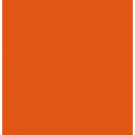
Полипропиленовые фитинги для противопожарных систем
(зеленые) AntiFire
Полипропиленовые фитинги для противопожарных систем
(красные) AntiFire
Противопожарные трубы и фитинги
Полипропиленовые трубы для систем пожаротушения
(зеленые) SLT BLOCKFIRE
Полипропиленовые трубы для систем пожаротушения
(красные) SLT BLOCKFIRE
Полипропиленовые фитинги для противопожарных систем
(зеленые) SLT BLOCKFIRE
Полипропиленовые фитинги для противопожарных систем
(красные) SLT BLOCKFIRE
Радиаторы, конвекторы, тепловентиляторы
Стальные панельные
Регулировка
Балансировочные клапаны
Головки термостатические
Термостатические и ручные клапаны
Трубы
Металлопластиковые трубы
Трубы PEx
Полипропиленовые трубы SLT AQUA
Защитные гофрированные трубы
Нержавеющие трубы для отопления и водоснабжения