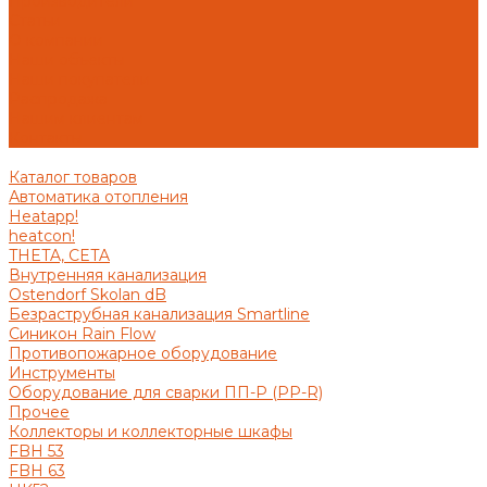
Производители
Статьи
О компании
Наши объекты
Наши покупатели
Распродажа
Нашим клиентам
Контакты
Каталог товаров
Автоматика отопления
Heatapp!
heatcon!
THETA, CETA
Внутренняя канализация
Ostendorf Skolan dB
Безраструбная канализация Smartline
Синикон Rain Flow
Противопожарное оборудование
Инструменты
Оборудование для сварки ПП-Р (PP-R)
Прочее
Коллекторы и коллекторные шкафы
FBH 53
FBH 63