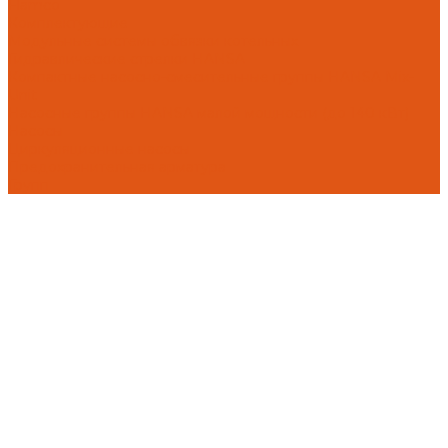
Flamco
Комплектующие
Модульные системы обвязки котельных
Гидравлические стрелки HANSA
Компактные насосно-смесительные группы HANSA Mix-
Unit
Насосные группы HANSA малой мощности (до 140 кВт)
Насосы
Циркуляционные насосы
Предохранительная арматура
Групп