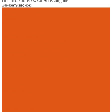
Пн-Пт: 09:00-19:00 Cб-Вс: Выходной
Заказать звонок
Каталог товаров
Автоматика отопления
Heatapp!
heatcon!
THETA, CETA
Внутренняя канализация
Ostendorf Skolan dB
Безраструбная канализация Smartline
Синикон Rain Flow
Противопожарное оборудование
Инструменты
Оборудование для сварки ПП-Р (PP-R)
Прочее
Коллекторы и коллекторные шкафы
FBH 53
FBH 63
HK52
Котлы и горелки
Горелки HANSA
Напольные котлы HANSA
Настенные газовые котлы HANSA
Крепеж
Мембранные баки