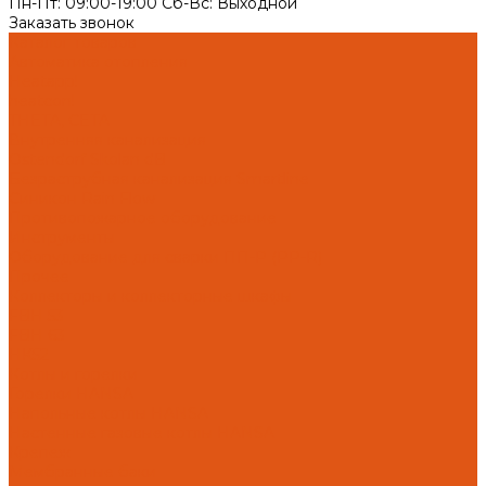
Пн-Пт: 09:00-19:00 Cб-Вс: Выходной
Заказать звонок
Каталог товаров
Автоматика отопления
Heatapp!
heatcon!
THETA, CETA
Внутренняя канализация
Ostendorf Skolan dB
Безраструбная канализация Smartline
Синикон Rain Flow
Противопожарное оборудование
Инструменты
Оборудование для сварки ПП-Р (PP-R)
Прочее
Коллекторы и коллекторные шкафы
FBH 53
FBH 63
HK52
Котлы и горелки
Горелки HANSA
Напольные котлы HANSA
Настенные газовые котлы HANSA
Крепеж
Мембранные баки