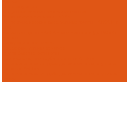
Flamco
Комплектующие
Модульные системы обвязки котельных
Гидравлические стрелки HANSA
Компактные насосно-смесительные группы HANSA Mix-
Unit
Насосные группы HANSA малой мощности (до 140 кВт)
Насосы
Циркуляционные насосы
Предохранительная арматура
Группа безопасности котла
Противопожарные трубы и фитинги AntiFire
Полипропиленовые трубы для систем пожаротушения
(зеленые) AntiFire
Полипропиленовые трубы для систем пожаротушения
(красн