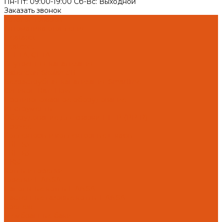
Пн-Пт: 09:00-19:00 Cб-Вс: Выходной
Заказать звонок
Каталог товаров
Автоматика отопления
Heatapp!
heatcon!
THETA, CETA
Внутренняя канализация
Ostendorf Skolan dB
Безраструбная канализация Smartline
Синикон Rain Flow
Противопожарное оборудование
Инструменты
Оборудование для сварки ПП-Р (PP-R)
Прочее
Коллекторы и коллекторные шкафы
FBH 53
FBH 63
HK52
Котлы и горелки
Горелки HANSA
Напольные котлы HANSA
Настенные газовые котлы HANSA
Крепеж
Мембранные баки