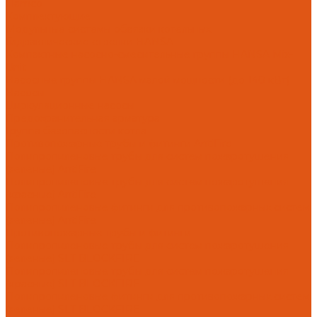
Flamco
Комплектующие
Модульные системы обвязки котельных
Гидравлические стрелки HANSA
Компактные насосно-смесительные группы HANSA Mix-
Unit
Насосные группы HANSA малой мощности (до 140 кВт)
Насосы
Циркуляционные насосы
Предохранительная арматура
Группа безопасности котла
Противопожарные трубы и фитинги AntiFire
Полипропиленовые трубы для систем пожаротушения
(зеленые) AntiFire
Полипропиленовые трубы для систем пожаротушения
(красные) AntiFire
Полипропиленовые фитинги для противопожарных систем
(зеленые) AntiFire
Противопожарные трубы и фитинги
Полипропиленовые трубы для систем пожаротушения
(зеленые) SLT BLOCKFIRE
Полипропиленовые трубы для систем пожаротушения
(красные) SLT BLOCKFIRE
Полипропиленовые фитинги для противопожарных систем
(зеленые) SLT BLOCKFIRE