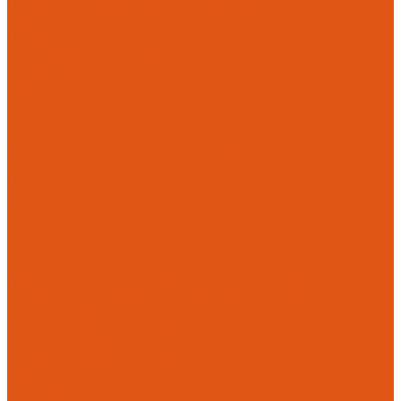
Радиаторы, конвекторы, тепловентиляторы
Стальные панельные
Регулировка
Балансировочные клапаны
Головки термостатические
Термостатические и ручные клапаны
Трубы
Металлопластиковые трубы
Трубы PEx
Полипропиленовые трубы SLT AQUA
Уплотнительные материалы
UNIPAK
Прокладки
Фильтры
Фильтр грубой очистки
Фитинги для труб
Фитинги аксиальные Pex
Пресс-фитинги для полимерных труб Multiskin
Фитинги для полипропиленовых труб SLT AQUA
Шаровые краны
Латунные шаровые краны COMAP
Латунные шаровые краны ITAP
Латунные шаровые краны Галлоп
Дренажные системы DrainWell
Доставка