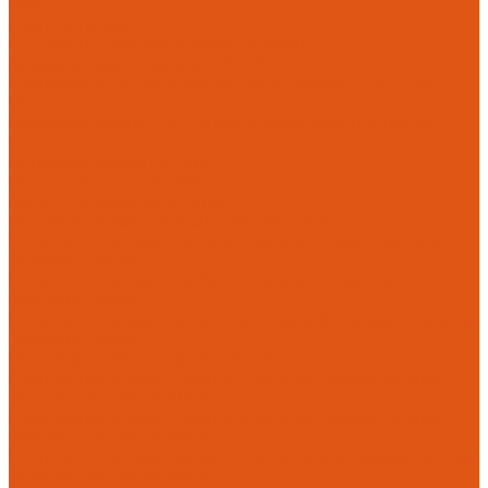
Flamco
Комплектующие
Модульные системы обвязки котельных
Гидравлические стрелки HANSA
Компактные насосно-смесительные группы HANSA Mix-
Unit
Насосные группы HANSA малой мощности (до 140 кВт)
Насосы
Циркуляционные насосы
Предохранительная арматура
Группа безопасности котла
Противопожарные трубы и фитинги AntiFire
Полипропиленовые трубы для систем пожаротушения
(зеленые) AntiFire
Полипропиленовые трубы для систем пожаротушения
(красные) AntiFire
Полипропиленовые фитинги для противопожарных систем
(зеленые) AntiFire
Противопожарные трубы и фитинги
Полипропиленовые трубы для систем пожаротушения
(зеленые) SLT BLOCKFIRE
Полипропиленовые трубы для систем пожаротушения
(красные) SLT BLOCKFIRE
Полипропиленовые фитинги для противопожарных систем
(зеленые) SLT BLOCKFIRE