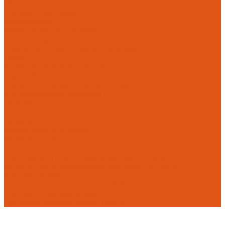
Радиаторы, конвекторы, тепловентиляторы
Стальные панельные
Регулировка
Балансировочные клапаны
Головки термостатические
Термостатические и ручные клапаны
Трубы
Металлопластиковые трубы
Трубы PEx
Полипропиленовые трубы SLT AQUA
Уплотнительные материалы
UNIPAK
Прокладки
Фильтры
Фильтр грубой очистки
Фитинги для труб
Фитинги аксиальные Pex
Пресс-фитинги для полимерных труб Multiskin
Фитинги для полипропиленовых труб SLT AQUA
Шаровые краны
Латунные шаровые краны COMAP
Латунные шаровые краны ITAP
Латунные шаровые краны Галлоп