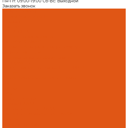
Пн-Пт: 09:00-19:00 Cб-Вс: Выходной
Заказать звонок
Каталог товаров
Автоматика отопления
Heatapp!
heatcon!
THETA, CETA
Внутренняя канализация
Ostendorf Skolan dB
Безраструбная канализация Smartline
Синикон Rain Flow
Противопожарное оборудование
Инструменты
Оборудование для сварки ПП-Р (PP-R)
Прочее
Коллекторы и коллекторные шкафы
FBH 53
FBH 63
HK52
Котлы и горелки
Горелки HANSA
Напольные котлы HANSA
Настенные газовые котлы HANSA
Крепеж
Мембранные баки