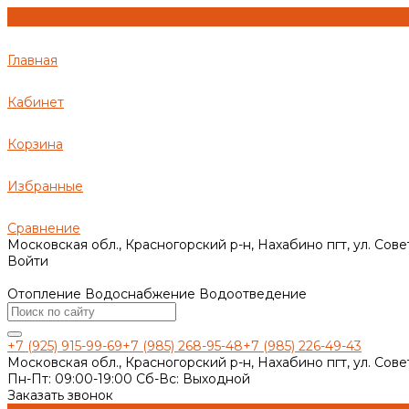
Главная
Кабинет
Корзина
Избранные
Сравнение
Московская обл., Красногорский р-н, Нахабино пгт, ул. Сове
Войти
Отопление Водоснабжение Водоотведение
+7 (925) 915-99-69
+7 (985) 268-95-48
+7 (985) 226-49-43
Московская обл., Красногорский р-н, Нахабино пгт, ул. Сове
Пн-Пт: 09:00-19:00 Cб-Вс: Выходной
Заказать звонок