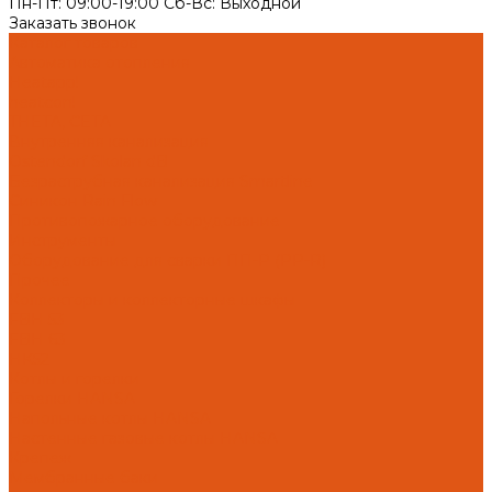
Пн-Пт: 09:00-19:00 Cб-Вс: Выходной
Заказать звонок
Каталог товаров
Автоматика отопления
Heatapp!
heatcon!
THETA, CETA
Внутренняя канализация
Ostendorf Skolan dB
Безраструбная канализация Smartline
Синикон Rain Flow
Противопожарное оборудование
Инструменты
Оборудование для сварки ПП-Р (PP-R)
Прочее
Коллекторы и коллекторные шкафы
FBH 53
FBH 63
HK52
Котлы и горелки
Горелки HANSA
Напольные котлы HANSA
Настенные газовые котлы HANSA
Крепеж
Мембранные баки