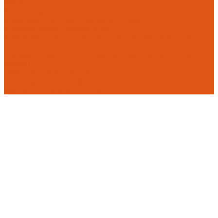
Flamco
Комплектующие
Модульные системы обвязки котельных
Гидравлические стрелки HANSA
Компактные насосно-смесительные группы HANSA Mix-
Unit
Насосные группы HANSA малой мощности (до 140 кВт)
Насосы
Циркуляционные насосы
Предохранительная арматура
Группа безопасности котла