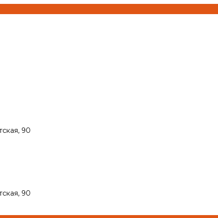
тская, 90
тская, 90