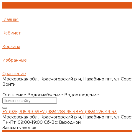
Главная
Кабинет
Корзина
Избранные
Сравнение
Московская обл., Красногорский р-н, Нахабино пгт, ул. Сове
Войти
Отопление Водоснабжение Водоотведение
+7 (925) 915-99-69
+7 (985) 268-95-48
+7 (985) 226-49-43
Московская обл., Красногорский р-н, Нахабино пгт, ул. Сове
Пн-Пт: 09:00-19:00 Cб-Вс: Выходной
Заказать звонок