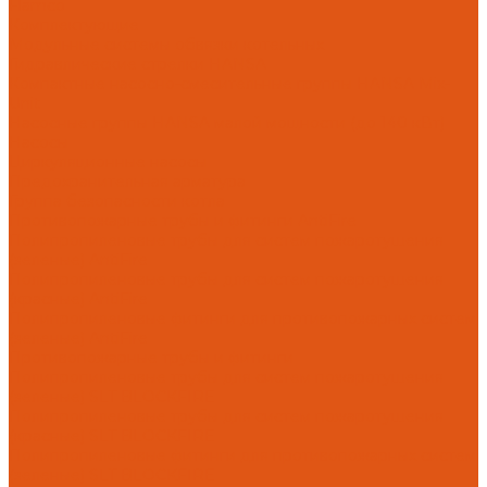
Flamco
Комплектующие
Модульные системы обвязки котельных
Гидравлические стрелки HANSA
Компактные насосно-смесительные группы HANSA Mix-
Unit
Насосные группы HANSA малой мощности (до 140 кВт)
Насосы
Циркуляционные насосы
Предохранительная арматура
Группа безопасности котла
Противопожарные трубы и фитинги AntiFire
Полипропиленовые трубы для систем пожаротушения
(зеленые) AntiFire
Полипропиленовые трубы для систем пожаротушения
(красные) AntiFire
Полипропиленовые фитинги для противопожарных систем
(зеленые) AntiFire
Противопожарные трубы и фитинги
Полипропиленовые трубы для систем пожаротушения
(зеленые) SLT BLOCKFIRE
Полипропиленовые трубы для систем пожаротушения
(красные) SLT BLOCKFIRE
Полипропиленовые фитинги для противопожарных систем
(зеленые) SLT BLOCKFIRE