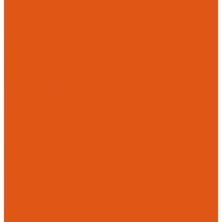
Радиаторы, конвекторы, тепловентиляторы
Стальные панельные
Регулировка
Балансировочные клапаны
Головки термостатические
Термостатические и ручные клапаны
Трубы
Металлопластиковые трубы
Трубы PEx
Полипропиленовые трубы SLT AQUA
Уплотнительные материалы
UNIPAK
Прокладки
Фильтры
Фильтр грубой очистки
Фитинги для труб
Фитинги аксиальные Pex
Пресс-фитинги для полимерных труб Multiskin
Фитинги для полипропиленовых труб SLT AQUA
Шаровые краны
Латунные шаровые краны COMAP
Латунные шаровые краны ITAP
Латунные шаровые краны Галлоп
Дренажные системы DrainWell
Доставка