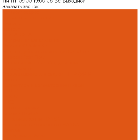
Пн-Пт: 09:00-19:00 Cб-Вс: Выходной
Заказать звонок
Каталог товаров
Автоматика отопления
Heatapp!
heatcon!
THETA, CETA
Внутренняя канализация
Ostendorf Skolan dB
Безраструбная канализация Smartline
Синикон Rain Flow
Противопожарное оборудование
Инструменты
Оборудование для сварки ПП-Р (PP-R)
Прочее
Коллекторы и коллекторные шкафы
FBH 53
FBH 63
HK52
Котлы и горелки
Горелки HANSA
Напольные котлы HANSA
Настенные газовые котлы HANSA
Крепеж
Мембранные баки