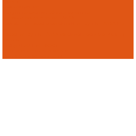
Flamco
Комплектующие
Модульные системы обвязки котельных
Гидравлические стрелки HANSA
Компактные насосно-смесительные группы HANSA Mix-
Unit
Насосные группы HANSA малой мощности (до 140 кВт)
Насосы
Циркуляционные насосы
Предохранительная арматура
Группа безопасности котла