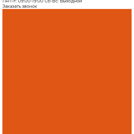
Пн-Пт: 09:00-19:00 Cб-Вс: Выходной
Заказать звонок
Каталог товаров
Автоматика отопления
Heatapp!
heatcon!
THETA, CETA
Внутренняя канализация
Ostendorf Skolan dB
Безраструбная канализация Smartline
Синикон Rain Flow
Противопожарное оборудование
Инструменты
Оборудование для сварки ПП-Р (PP-R)
Прочее
Коллекторы и коллекторные шкафы
FBH 53
FBH 63
HK52
Котлы и горелки
Горелки HANSA
Напольные котлы HANSA
Настенные газовые котлы HANSA
Крепеж
Мембранные баки