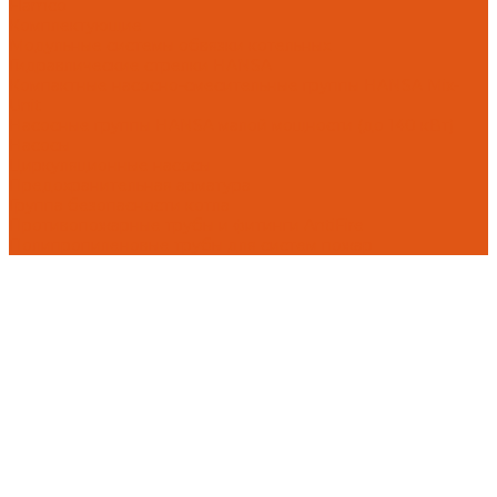
Flamco
Комплектующие
Модульные системы обвязки котельных
Гидравлические стрелки HANSA
Компактные насосно-смесительные группы HANSA Mix-
Unit
Насосные группы HANSA малой мощности (до 140 кВт)
Насосы
Циркуляционные насосы
Предохранительная арматура
Группа безопасности котла
Противопожарные трубы и фитинги AntiFire
Полипропиленовые трубы для систем пожар