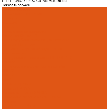
Пн-Пт: 09:00-19:00 Cб-Вс: Выходной
Заказать звонок
Каталог товаров
Автоматика отопления
Heatapp!
heatcon!
THETA, CETA
Внутренняя канализация
Ostendorf Skolan dB
Безраструбная канализация Smartline
Синикон Rain Flow
Противопожарное оборудование
Инструменты
Оборудование для сварки ПП-Р (PP-R)
Прочее
Коллекторы и коллекторные шкафы
FBH 53
FBH 63
HK52
Котлы и горелки
Горелки HANSA
Напольные котлы HANSA
Настенные газовые котлы HANSA
Крепеж
Мембранные баки