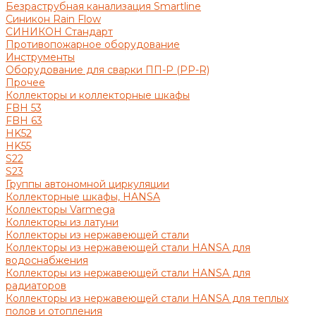
Безраструбная канализация Smartline
Синикон Rain Flow
СИНИКОН Стандарт
Противопожарное оборудование
Инструменты
Оборудование для сварки ПП-Р (PP-R)
Прочее
Коллекторы и коллекторные шкафы
FBH 53
FBH 63
HK52
HK55
S22
S23
Группы автономной циркуляции
Коллекторные шкафы, HANSA
Коллекторы Varmega
Коллекторы из латуни
Коллекторы из нержавеющей стали
Коллекторы из нержавеющей стали HANSA для
водоснабжения
Коллекторы из нержавеющей стали HANSA для
радиаторов
Коллекторы из нержавеющей стали HANSA для теплых
полов и отопления