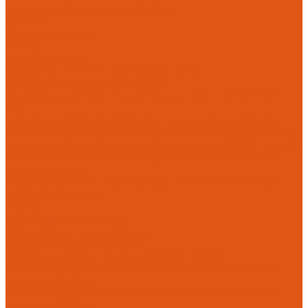
Настенные газовые котлы HANSA
Крепеж
Мембранные баки
Flamco
Комплектующие
Модульные системы обвязки котельных
Гидравлические стрелки HANSA
Компактные насосно-смесительные группы HANSA Mix-
Unit
Насосные группы HANSA малой мощности (до 140 кВт)
Насосные группы HANSA средней мощности (до 370 кВт)
Насосные группы Meibes серии поколение 8 (MEIFLOW S)
Распределительные коллекторы HANSA PRO HKV 125
малой мощности
Распределительные коллекторы HANSA PRO HKV-160
средней мощности
Насосы
Циркуляционные насосы
Предохранительная арматура
Группа безопасности котла
Противопожарные трубы и фитинги AntiFire
Полипропиленовые трубы для систем пожаротушения
(зеленые) AntiFire
Полипропиленовые трубы для систем пожаротушения
(красные) AntiFire