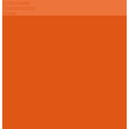
О продукции
Производители
Статьи
О компании
Наши объекты
Наши покупатели
Распродажа
Нашим клиентам
Контакты
...
Каталог товаров
Автоматика отопления
Heatapp!
heatcon!
THETA, CETA
Зональное управление отоплением
Внутренняя канализация
Ostendorf Skolan dB
Безраструбная канализация Smartline
Синикон Rain Flow
СИНИКОН Стандарт
Противопожарное оборудование
Инструменты
Оборудование для сварки ПП-Р (PP-R)
Прочее