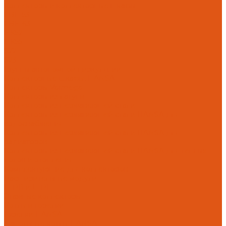
Коллекторы и коллекторные шкафы
FBH 53
FBH 63
HK52
HK55
S22
S23
Группы автономной циркуляции
Коллекторные шкафы, HANSA
Коллекторы Varmega
Коллекторы из латуни
Коллекторы из нержавеющей стали
Коллекторы из нержавеющей стали HANSA для
водоснабжения
Коллекторы из нержавеющей стали HANSA для
радиаторов
Коллекторы из нержавеющей стали HANSA для теплых
полов и отопления
Комплектующие для коллекторов
Расширительные модули
ШРВ и ШРН
Этажные коллекторы
Котлы и горелки
Горелки HANSA
Напольные котлы HANSA