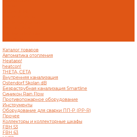
Производители
Статьи
О компании
Наши объекты
Наши покупатели
Распродажа
Нашим клиентам
Контакты
Каталог товаров
Автоматика отопления
Heatapp!
heatcon!
THETA, CETA
Внутренняя канализация
Ostendorf Skolan dB
Безраструбная канализация Smartline
Синикон Rain Flow
Противопожарное оборудование
Инструменты
Оборудование для сварки ПП-Р (PP-R)
Прочее
Коллекторы и коллекторные шкафы
FBH 53
FBH 63