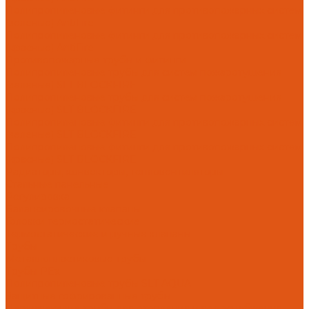
Полипропиленовые фитинги для противопожарных систем
(зеленые) AntiFire
Полипропиленовые фитинги для противопожарных систем
(красные) AntiFire
Противопожарные трубы и фитинги
Полипропиленовые трубы для систем пожаротушения
(зеленые) SLT BLOCKFIRE
Полипропиленовые трубы для систем пожаротушения
(красные) SLT BLOCKFIRE
Полипропиленовые фитинги для противопожарных систем
(зеленые) SLT BLOCKFIRE
Полипропиленовые фитинги для противопожарных систем
(красные) SLT BLOCKFIRE
Радиаторы, конвекторы, тепловентиляторы
Стальные панельные
Регулировка
Балансировочные клапаны
Головки термостатические
Термостатические и ручные клапаны
Трубы
Металлопластиковые трубы
Трубы PEx
Полипропиленовые трубы SLT AQUA
Защитные гофрированные трубы
Нержавеющие трубы для отопления и водоснабжения