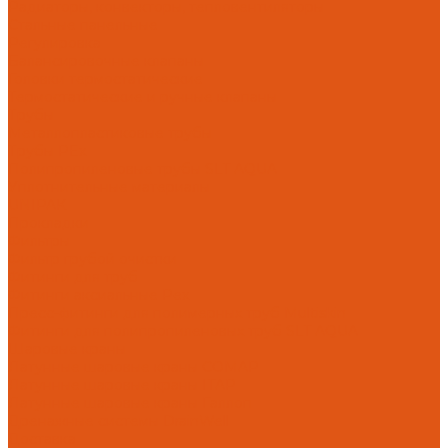
Радиаторы, конвекторы, тепловентиляторы
Стальные панельные
Регулировка
Балансировочные клапаны
Головки термостатические
Термостатические и ручные клапаны
Трубы
Металлопластиковые трубы
Трубы PEx
Полипропиленовые трубы SLT AQUA
Уплотнительные материалы
UNIPAK
Прокладки
Фильтры
Фильтр грубой очистки
Фитинги для труб
Фитинги аксиальные Pex
Пресс-фитинги для полимерных труб Multiskin
Фитинги для полипропиленовых труб SLT AQUA
Шаровые краны
Латунные шаровые краны COMAP
Латунные шаровые краны ITAP
Латунные шаровые краны Галлоп
Дренажные системы DrainWell
Доставка