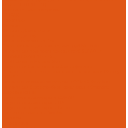
Трубы PE-RT (ПЕ-РТ)
Уплотнительные материалы
UNIPAK
Прокладки
Фильтры
Фильтр грубой очистки
Фитинги для труб
Фитинги аксиальные Pex
Пресс-фитинги для полимерных труб Multiskin
Фитинги для полипропиленовых труб SLT AQUA
MultiSKIN фитинги (PPSU)
PUSH фитинги MultiskinSkin
Латунные и бронзовые резьбовые фитинги
Резьбовые адаптеры для металлопластиковых и PEx труб,
COMAP
Фитинги аксиальной запрессовки COMAP Pexy Max
Фитинги для безраструбной канализации Smartline
Шаровые краны
Латунные шаровые краны COMAP
Латунные шаровые краны ITAP
Латунные шаровые краны Галлоп
Дренажные системы DrainWell
Доставка
О продукции