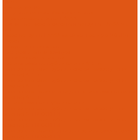
Flamco
Комплектующие
Модульные системы обвязки котельных
Гидравлические стрелки HANSA
Компактные насосно-смесительные группы HANSA Mix-
Unit
Насосные группы HANSA малой мощности (до 140 кВт)
Насосы
Циркуляционные насосы
Предохранительная арматура
Группа безопасности котла
Противопожарные трубы и фитинги AntiFire
Полипропиленовые трубы для систем пожаротушения
(зеленые) AntiFire
Полипропиленовые трубы для систем пожаротушения
(красные) AntiFire
Полипропиленовые фитинги для противопожарных систем
(зеленые) AntiFire
Противопожарные трубы и фитинги
Полипропиленовые трубы для систем пожаротушения
(зеленые) SLT BLOCKFIRE
Полипропиленовые трубы для систем пожаротушения
(красные) SLT BLOCKFIRE
Полипропиленовые фитинги для противопожарных систем
(зеленые) SLT BLOCKFIRE