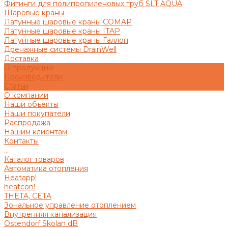
Фитинги для полипропиленовых труб SLT AQUA
Шаровые краны
Латунные шаровые краны COMAP
Латунные шаровые краны ITAP
Латунные шаровые краны Галлоп
Дренажные системы DrainWell
Доставка
О продукции
Производители
Статьи
О компании
Наши объекты
Наши покупатели
Распродажа
Нашим клиентам
Контакты
...
Каталог товаров
Автоматика отопления
Heatapp!
heatcon!
THETA, CETA
Зональное управление отоплением
Внутренняя канализация
Ostendorf Skolan dB