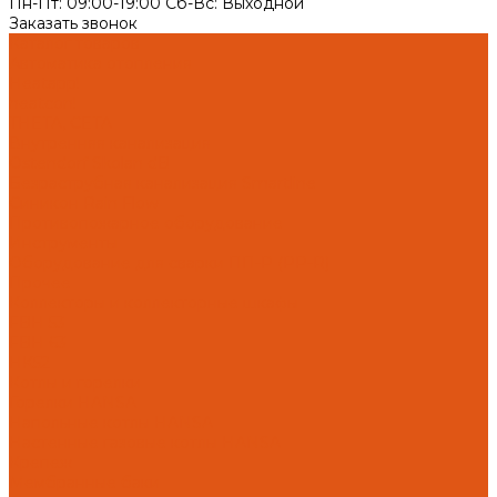
Пн-Пт: 09:00-19:00 Cб-Вс: Выходной
Заказать звонок
Каталог товаров
Автоматика отопления
Heatapp!
heatcon!
THETA, CETA
Внутренняя канализация
Ostendorf Skolan dB
Безраструбная канализация Smartline
Синикон Rain Flow
Противопожарное оборудование
Инструменты
Оборудование для сварки ПП-Р (PP-R)
Прочее
Коллекторы и коллекторные шкафы
FBH 53
FBH 63
HK52
Котлы и горелки
Горелки HANSA
Напольные котлы HANSA
Настенные газовые котлы HANSA
Крепеж
Мембранные баки