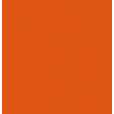
Flamco
Комплектующие
Модульные системы обвязки котельных
Гидравлические стрелки HANSA
Компактные насосно-смесительные группы HANSA Mix-
Unit
Насосные группы HANSA малой мощности (до 140 кВт)
Насосы
Циркуляционные насосы
Предохранительная арматура
Группа безопасности котла
Противопожарные трубы и фитинги AntiFire
Полипропиленовые трубы для систем пожаротушения
(зеленые) AntiFire
Полипропиленовые трубы для систем пожаротушения
(красные) AntiFire
Полипропиленовые фитинги для противопожарных систем
(зеленые) AntiFire
Противопожарные трубы и фитинги
Полипропиленовые трубы для систем пожаротушения
(зеленые) SLT BLOCKFIRE
Полипропиленовые трубы для систем пожаротушения
(красные) SLT BLOCKFIRE
Полипропиленовые фитинги для противопожарных систем
(зеленые) SLT BLOCKFIRE