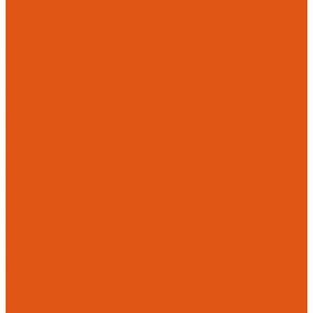
Радиаторы, конвекторы, тепловентиляторы
Стальные панельные
Регулировка
Балансировочные клапаны
Головки термостатические
Термостатические и ручные клапаны
Трубы
Металлопластиковые трубы
Трубы PEx
Полипропиленовые трубы SLT AQUA
Уплотнительные материалы
UNIPAK
Прокладки
Фильтры
Фильтр грубой очистки
Фитинги для труб
Фитинги аксиальные Pex
Пресс-фитинги для полимерных труб Multiskin
Фитинги для полипропиленовых труб SLT AQUA
Шаровые краны
Латунные шаровые краны COMAP
Латунные шаровые краны ITAP
Латунные шаровые краны Галлоп
Дренажные системы DrainWell
Доставка