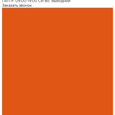
Пн-Пт: 09:00-19:00 Cб-Вс: Выходной
Заказать звонок
Каталог товаров
Автоматика отопления
Heatapp!
heatcon!
THETA, CETA
Внутренняя канализация
Ostendorf Skolan dB
Безраструбная канализация Smartline
Синикон Rain Flow
Противопожарное оборудование
Инструменты
Оборудование для сварки ПП-Р (PP-R)
Прочее
Коллекторы и коллекторные шкафы
FBH 53
FBH 63
HK52
Котлы и горелки
Горелки HANSA
Напольные котлы HANSA
Настенные газовые котлы HANSA
Крепеж
Мембранные баки