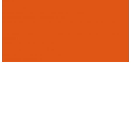
Flamco
Комплектующие
Модульные системы обвязки котельных
Гидравлические стрелки HANSA
Компактные насосно-смесительные группы HANSA Mix-
Unit
Насосные группы HANSA малой мощности (до 140 кВт)
Насосы
Циркуляционные насосы
Предохранительная арматура
Группа безопасности котла
Противопожарные