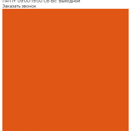
Пн-Пт: 09:00-19:00 Cб-Вс: Выходной
Заказать звонок
Каталог товаров
Автоматика отопления
Heatapp!
heatcon!
THETA, CETA
Внутренняя канализация
Ostendorf Skolan dB
Безраструбная канализация Smartline
Синикон Rain Flow
Противопожарное оборудование
Инструменты
Оборудование для сварки ПП-Р (PP-R)
Прочее
Коллекторы и коллекторные шкафы
FBH 53
FBH 63
HK52
Котлы и горелки
Горелки HANSA
Напольные котлы HANSA
Настенные газовые котлы HANSA
Крепеж
Мембранные баки