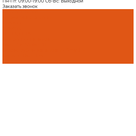
Пн-Пт: 09:00-19:00 Cб-Вс: Выходной
Заказать звонок
Каталог товаров
Автоматика отопления
Heatapp!
heatcon!
THETA, CETA
Внутренняя канализация
Ostendorf Skolan dB
Безраструбная канализация Smartline
Синикон Rain Flow
Противопожарное оборудование