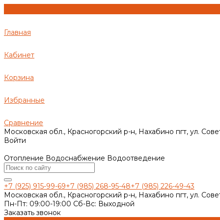
Главная
Кабинет
Корзина
Избранные
Сравнение
Московская обл., Красногорский р-н, Нахабино пгт, ул. Сове
Войти
Отопление Водоснабжение Водоотведение
+7 (925) 915-99-69
+7 (985) 268-95-48
+7 (985) 226-49-43
Московская обл., Красногорский р-н, Нахабино пгт, ул. Сове
Пн-Пт: 09:00-19:00 Cб-Вс: Выходной
Заказать звонок