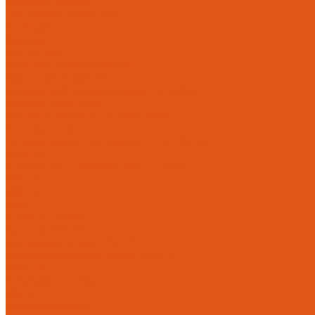
Каталог товаров
Автоматика отопления
Heatapp!
heatcon!
THETA, CETA
Внутренняя канализация
Ostendorf Skolan dB
Безраструбная канализация Smartline
Синикон Rain Flow
Противопожарное оборудование
Инструменты
Оборудование для сварки ПП-Р (PP-R)
Прочее
Коллекторы и коллекторные шкафы
FBH 53
FBH 63
HK52
Котлы и горелки
Горелки HANSA
Напольные котлы HANSA
Настенные газовые котлы HANSA
Крепеж
Мембранные баки
Flamco
Комплектующие