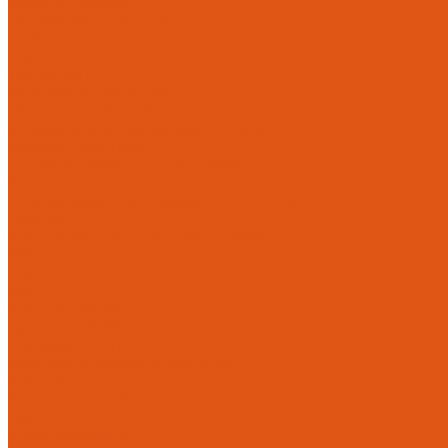
Каталог товаров
Автоматика отопления
Heatapp!
heatcon!
THETA, CETA
Внутренняя канализация
Ostendorf Skolan dB
Безраструбная канализация Smartline
Синикон Rain Flow
Противопожарное оборудование
Инструменты
Оборудование для сварки ПП-Р (PP-R)
Прочее
Коллекторы и коллекторные шкафы
FBH 53
FBH 63
HK52
Котлы и горелки
Горелки HANSA
Напольные котлы HANSA
Настенные газовые котлы HANSA
Крепеж
Мембранные баки
Flamco
Комплектующие