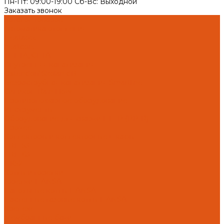
Пн-Пт: 09:00-19:00 Cб-Вс: Выходной
Заказать звонок
Каталог товаров
Автоматика отопления
Heatapp!
heatcon!
THETA, CETA
Внутренняя канализация
Ostendorf Skolan dB
Безраструбная канализация Smartline
Синикон Rain Flow
Противопожарное оборудование
Инструменты
Оборудование для сварки ПП-Р (PP-R)
Прочее
Коллекторы и коллекторные шкафы
FBH 53
FBH 63
HK52
Котлы и горелки
Горелки HANSA
Напольные котлы HANSA
Настенные газовые котлы HANSA
Крепеж
Мембранные баки