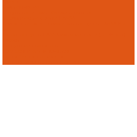
Flamco
Комплектующие
Модульные системы обвязки котельных
Гидравлические стрелки HANSA
Компактные насосно-смесительные группы HANSA Mix-
Unit
Насосные группы HANSA малой мощности (до 140 кВт)
Насосы
Циркуляционные насосы
Предохранительная арматура
Группа безопасности котла
Противопожарные трубы и фитинг