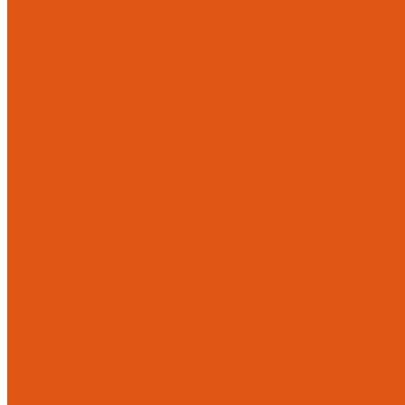
Каталог товаров
Автоматика отопления
Heatapp!
heatcon!
THETA, CETA
Внутренняя канализация
Ostendorf Skolan dB
Безраструбная канализация Smartline
Синикон Rain Flow
Противопожарное оборудование
Инструменты
Оборудование для сварки ПП-Р (PP-R)
Прочее
Коллекторы и коллекторные шкафы
FBH 53
FBH 63
HK52
Котлы и горелки
Горелки HANSA
Напольные котлы HANSA
Настенные газовые котлы HANSA
Крепеж
Мембранные баки
Flamco
Комплектующие