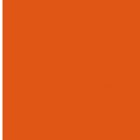
Модульные системы обвязки котельных
Гидравлические стрелки HANSA
Компактные насосно-смесительные группы HANSA Mix-Unit
Насосные группы HANSA малой мощности (до 140 кВт)
Насосы
Циркуляционные насосы
Предохранительная арматура
Группа безопасности котла
Противопожарные трубы и фитинги AntiFire
Полипропиленовые трубы для систем пожаротушения (зелен
Полипропиленовые трубы для систем пожаротушения (красн
Полипропиленовые фитинги для противопожарных систем (з
Противопожарные трубы и фитинги
Полипропиленовые трубы для систем пожаротушения (зел
Полипропиленовые трубы для систем пожаротушения (кра
Полипропиленовые фитинги для противопожарных систем 
Радиаторы, конвекторы, тепловентиляторы
Стальные панельные
Регулировка
Балансировочные клапаны
Головки термостатические
Термостатические и ручные клапаны
Трубы
Металлопластиковые трубы
Трубы PEx