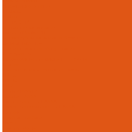
Каталог товаров
Автоматика отопления
Heatapp!
heatcon!
THETA, CETA
Внутренняя канализация
Ostendorf Skolan dB
Безраструбная канализация Smartline
Синикон Rain Flow
Противопожарное оборудование
Инструменты
Оборудование для сварки ПП-Р (PP-R)
Прочее
Коллекторы и коллекторные шкафы
FBH 53
FBH 63
HK52
Котлы и горелки
Горелки HANSA
Напольные котлы HANSA
Настенные газовые котлы HANSA
Крепеж
Мембранные баки
Flamco
Комплектующие