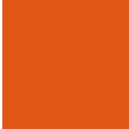
Модульные системы обвязки котельных
Гидравлические стрелки HANSA
Компактные насосно-смесительные группы HANSA Mix-Unit
Насосные группы HANSA малой мощности (до 140 кВт)
Насосы
Циркуляционные насосы
Предохранительная арматура
Группа безопасности котла
Противопожарные трубы и фитинги AntiFire
Полипропиленовые трубы для систем пожаротушения (зелен
Полипропиленовые трубы для систем пожаротушения (красн
Полипропиленовые фитинги для противопожарных систем (з
Противопожарные трубы и фитинги
Полипропиленовые трубы для систем пожаротушения (зел
Полипропиленовые трубы для систем пожаротушения (кра
Полипропиленовые фитинги для противопожарных систем 
Радиаторы, конвекторы, тепловентиляторы
Стальные панельные
Регулировка
Балансировочные клапаны
Головки термостатические
Термостатические и ручные клапаны
Трубы
Металлопластиковые трубы
Трубы PEx