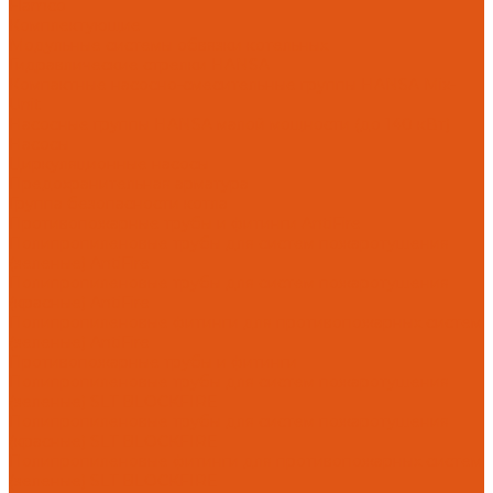
Flamco
Комплектующие
Модульные системы обвязки котельных
Гидравлические стрелки HANSA
Компактные насосно-смесительные группы HANSA Mix-
Unit
Насосные группы HANSA малой мощности (до 140 кВт)
Насосы
Циркуляционные насосы
Предохранительная арматура
Группа безопасности котла
Противопожарные трубы и фитинги AntiFire
Полипропиленовые трубы для систем пожаротушения
(зеленые) AntiFire
Полипропиленовые трубы для систем пожаротушения
(красные) AntiFire
Полипропиленовые фитинги для противопожарных систем
(зеленые) AntiFire
Противопожарные трубы и фитинги
Полипропиленовые трубы для систем пожаротушения
(зеленые) SLT BLOCKFIRE
Полипропиленовые трубы для систем пожаротушения
(красные) SLT BLOCKFIRE
Полипропиленовые фитинги для противопожарных систем
(зеленые) SLT BLOCKFIRE