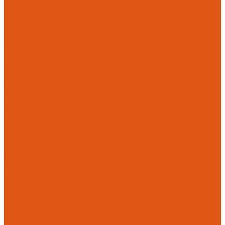
Радиаторы, конвекторы, тепловентиляторы
Стальные панельные
Регулировка
Балансировочные клапаны
Головки термостатические
Термостатические и ручные клапаны
Трубы
Металлопластиковые трубы
Трубы PEx
Полипропиленовые трубы SLT AQUA
Уплотнительные материалы
UNIPAK
Прокладки
Фильтры
Фильтр грубой очистки
Фитинги для труб
Фитинги аксиальные Pex
Пресс-фитинги для полимерных труб Multiskin
Фитинги для полипропиленовых труб SLT AQUA
Шаровые краны
Латунные шаровые краны COMAP
Латунные шаровые краны ITAP
Латунные шаровые краны Галлоп
Дренажные системы DrainWell
Доставка