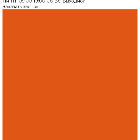
Пн-Пт: 09:00-19:00 Cб-Вс: Выходной
Заказать звонок
Каталог товаров
Автоматика отопления
Heatapp!
heatcon!
THETA, CETA
Внутренняя канализация
Ostendorf Skolan dB
Безраструбная канализация Smartline
Синикон Rain Flow
Противопожарное оборудование
Инструменты
Оборудование для сварки ПП-Р (PP-R)
Прочее
Коллекторы и коллекторные шкафы
FBH 53
FBH 63
HK52
Котлы и горелки
Горелки HANSA
Напольные котлы HANSA
Настенные газовые котлы HANSA
Крепеж
Мембранные баки