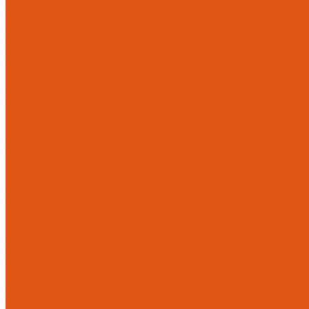
Модульные системы обвязки котельных
Гидравлические стрелки HANSA
Компактные насосно-смесительные группы HANSA Mix-Unit
Насосные группы HANSA малой мощности (до 140 кВт)
Насосы
Циркуляционные насосы
Предохранительная арматура
Группа безопасности котла
Противопожарные трубы и фитинги AntiFire
Полипропиленовые трубы для систем пожаротушения (зелен
Полипропиленовые трубы для систем пожаротушения (красн
Полипропиленовые фитинги для противопожарных систем (з
Противопожарные трубы и фитинги
Полипропиленовые трубы для систем пожаротушения (зел
Полипропиленовые трубы для систем пожаротушения (кра
Полипропиленовые фитинги для противопожарных систем 
Радиаторы, конвекторы, тепловентиляторы
Стальные панельные
Регулировка
Балансировочные клапаны
Головки термостатические
Термостатические и ручные клапаны
Трубы
Металлопластиковые трубы
Трубы PEx