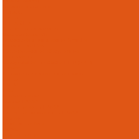
Каталог товаров
Автоматика отопления
Heatapp!
heatcon!
THETA, CETA
Внутренняя канализация
Ostendorf Skolan dB
Безраструбная канализация Smartline
Синикон Rain Flow
Противопожарное оборудование
Инструменты
Оборудование для сварки ПП-Р (PP-R)
Прочее
Коллекторы и коллекторные шкафы
FBH 53
FBH 63
HK52
Котлы и горелки
Горелки HANSA
Напольные котлы HANSA
Настенные газовые котлы HANSA
Крепеж
Мембранные баки
Flamco
Комплектующие