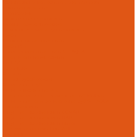
Радиаторы, конвекторы, тепловентиляторы
Стальные панельные
Регулировка
Балансировочные клапаны
Головки термостатические
Термостатические и ручные клапаны
Трубы
Металлопластиковые трубы
Трубы PEx
Полипропиленовые трубы SLT AQUA
Уплотнительные материалы
UNIPAK
Прокладки
Фильтры
Фильтр грубой очистки
Фитинги для труб
Фитинги аксиальные Pex
Пресс-фитинги для полимерных труб Multiskin
Фитинги для полипропиленовых труб SLT AQUA
Шаровые краны
Латунные шаровые краны COMAP
Латунные шаровые краны ITAP
Латунные шаровые краны Галлоп
Дренажные системы DrainWell
Доставка