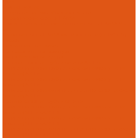
Flamco
Комплектующие
Модульные системы обвязки котельных
Гидравлические стрелки HANSA
Компактные насосно-смесительные группы HANSA Mix-
Unit
Насосные группы HANSA малой мощности (до 140 кВт)
Насосы
Циркуляционные насосы
Предохранительная арматура
Группа безопасности котла
Противопожарные трубы и фитинги AntiFire
Полипропиленовые трубы для систем пожаротушения
(зеленые) AntiFire
Полипропиленовые трубы для систем пожаротушения
(красные) AntiFire
Полипропиленовые фитинги для противопожарных систем
(зеленые) AntiFire
Противопожарные трубы и фитинги
Полипропиленовые трубы для систем пожаротушения
(зеленые) SLT BLOCKFIRE
Полипропиленовые трубы для систем пожаротушения
(красные) SLT BLOCKFIRE
Полипропиленовые фитинги для противопожарных систем
(зеленые) SLT BLOCKFIRE