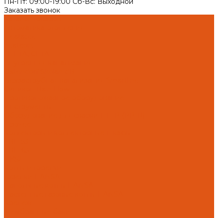
Пн-Пт: 09:00-19:00 Cб-Вс: Выходной
Заказать звонок
Каталог товаров
Автоматика отопления
Heatapp!
heatcon!
THETA, CETA
Внутренняя канализация
Ostendorf Skolan dB
Безраструбная канализация Smartline
Синикон Rain Flow
Противопожарное оборудование
Инструменты
Оборудование для сварки ПП-Р (PP-R)
Прочее
Коллекторы и коллекторные шкафы
FBH 53
FBH 63
HK52
Котлы и горелки
Горелки HANSA
Напольные котлы HANSA
Настенные газовые котлы HANSA
Крепеж
Мембранные баки