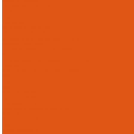
Каталог товаров
Автоматика отопления
Heatapp!
heatcon!
THETA, CETA
Внутренняя канализация
Ostendorf Skolan dB
Безраструбная канализация Smartline
Синикон Rain Flow
Противопожарное оборудование
Инструменты
Оборудование для сварки ПП-Р (PP-R)
Прочее
Коллекторы и коллекторные шкафы
FBH 53
FBH 63
HK52
Котлы и горелки
Горелки HANSA
Напольные котлы HANSA
Настенные газовые котлы HANSA
Крепеж
Мембранные баки
Flamco
Комплектующие