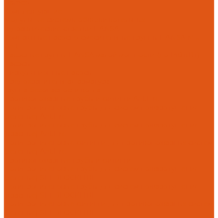
Flamco
Комплектующие
Модульные системы обвязки котельных
Гидравлические стрелки HANSA
Компактные насосно-смесительные группы HANSA Mix-
Unit
Насосные группы HANSA малой мощности (до 140 кВт)
Насосы
Циркуляционные насосы
Предохранительная арматура
Группа безопасности котла
Противопожарные трубы и фитинги AntiFire
Полипропиленовые трубы для систем пожаротушения
(зеленые) AntiFire
Полипропиленовые трубы для систем пожаротушения
(красные) AntiFire
Полипропиленовые фитинги для противопожарных систем
(зеленые) AntiFire
Противопожарные трубы и фитинги
Полипропиленовые трубы для систем пожаротушения
(зеленые) SLT BLOCKFIRE
Полипропиленовые трубы для систем пожаротушения
(красные) SLT BLOCKFIRE
Полипропиленовые фитинги для противопожарных систем
(зеленые) SLT BLOCKFIRE