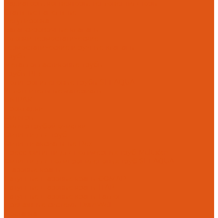
Радиаторы, конвекторы, тепловентиляторы
Стальные панельные
Регулировка
Балансировочные клапаны
Головки термостатические
Термостатические и ручные клапаны
Трубы
Металлопластиковые трубы
Трубы PEx
Полипропиленовые трубы SLT AQUA
Уплотнительные материалы
UNIPAK
Прокладки
Фильтры
Фильтр грубой очистки
Фитинги для труб
Фитинги аксиальные Pex
Пресс-фитинги для полимерных труб Multiskin
Фитинги для полипропиленовых труб SLT AQUA
Шаровые краны
Латунные шаровые краны COMAP
Латунные шаровые краны ITAP
Латунные шаровые краны Галлоп
Дренажные системы DrainWell
Доставка