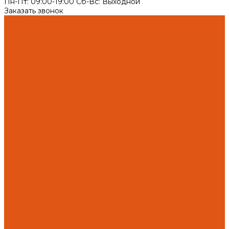
Пн-Пт: 09:00-19:00 Cб-Вс: Выходной
Заказать звонок
Каталог товаров
Автоматика отопления
Heatapp!
heatcon!
THETA, CETA
Внутренняя канализация
Ostendorf Skolan dB
Безраструбная канализация Smartline
Синикон Rain Flow
Противопожарное оборудование
Инструменты
Оборудование для сварки ПП-Р (PP-R)
Прочее
Коллекторы и коллекторные шкафы
FBH 53
FBH 63
HK52
Котлы и горелки
Горелки HANSA
Напольные котлы HANSA
Настенные газовые котлы HANSA
Крепеж
Мембранные баки