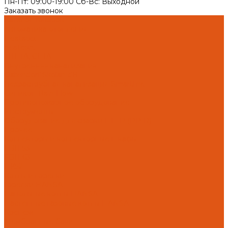
Пн-Пт: 09:00-19:00 Cб-Вс: Выходной
Заказать звонок
Каталог товаров
Автоматика отопления
Heatapp!
heatcon!
THETA, CETA
Внутренняя канализация
Ostendorf Skolan dB
Безраструбная канализация Smartline
Синикон Rain Flow
Противопожарное оборудование
Инструменты
Оборудование для сварки ПП-Р (PP-R)
Прочее
Коллекторы и коллекторные шкафы
FBH 53
FBH 63
HK52
Котлы и горелки
Горелки HANSA
Напольные котлы HANSA
Настенные газовые котлы HANSA
Крепеж
Мембранные баки