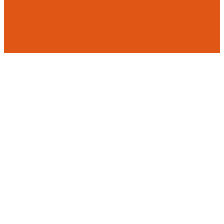
Радиаторы, конвекторы, тепловентиляторы
Стальные панельные
Регулировка
Балансировочные клапаны
Головки термостатические
Термостатические и ручные клапаны