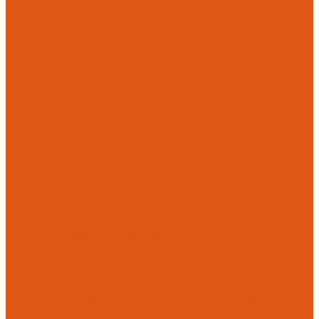
Flamco
Комплектующие
Модульные системы обвязки котельных
Гидравлические стрелки HANSA
Компактные насосно-смесительные группы HANSA Mix-
Unit
Насосные группы HANSA малой мощности (до 140 кВт)
Насосы
Циркуляционные насосы
Предохранительная арматура
Группа безопасности котла
Противопожарные трубы и фитинги AntiFire
Полипропиленовые трубы для систем пожаротушения
(зеленые) AntiFire
Полипропиленовые трубы для систем пожаротушения
(красные) AntiFire
Полипропиленовые фитинги для противопожарных систем
(зеленые) AntiFire
Противопожарные трубы и фитинги
Полипропиленовые трубы для систем пожаротушения
(зеленые) SLT BLOCKFIRE
Полипропиленовые трубы для систем пожаротушения
(красные) SLT BLOCKFIRE
Полипропиленовые фитинги для противопожарных систем
(зеленые) SLT BLOCKFIRE