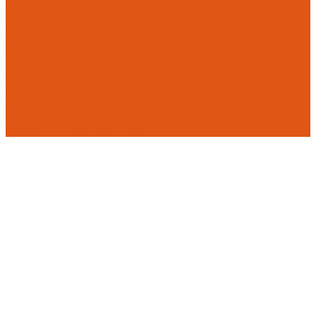
Flamco
Комплектующие
Модульные системы обвязки котельных
Гидравлические стрелки HANSA
Компактные насосно-смесительные группы HANSA Mix-
Unit
Насосные группы HANSA малой мощности (до 140 кВт)
Насосы
Циркуляционные насосы
Предохранительная арматура
Группа безопасности котла