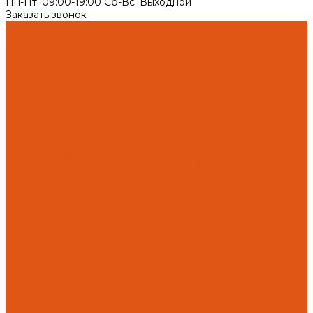
Пн-Пт: 09:00-19:00 Cб-Вс: Выходной
Заказать звонок
Каталог товаров
Автоматика отопления
Heatapp!
heatcon!
THETA, CETA
Внутренняя канализация
Ostendorf Skolan dB
Безраструбная канализация Smartline
Синикон Rain Flow
Противопожарное оборудование
Инструменты
Оборудование для сварки ПП-Р (PP-R)
Прочее
Коллекторы и коллекторные шкафы
FBH 53
FBH 63
HK52
Котлы и горелки
Горелки HANSA
Напольные котлы HANSA
Настенные газовые котлы HANSA
Крепеж
Мембранные баки