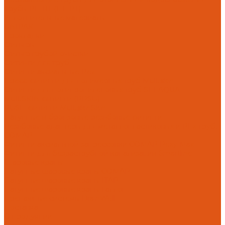
Трубы PE-RT (ПЕ-РТ)
Уплотнительные материалы
UNIPAK
Прокладки
Фильтры
Фильтр грубой очистки
Фитинги для труб
Фитинги аксиальные Pex
Пресс-фитинги для полимерных труб Multiskin
Фитинги для полипропиленовых труб SLT AQUA
MultiSKIN фитинги (PPSU)
PUSH фитинги MultiskinSkin
Латунные и бронзовые резьбовые фитинги
Резьбовые адаптеры для металлопластиковых и PEx труб,
COMAP
Фитинги аксиальной запрессовки COMAP Pexy Max
Фитинги для безраструбной канализации Smartline
Шаровые краны
Латунные шаровые краны COMAP
Латунные шаровые краны ITAP
Латунные шаровые краны Галлоп
Дренажные системы DrainWell
Доставка
О продукции