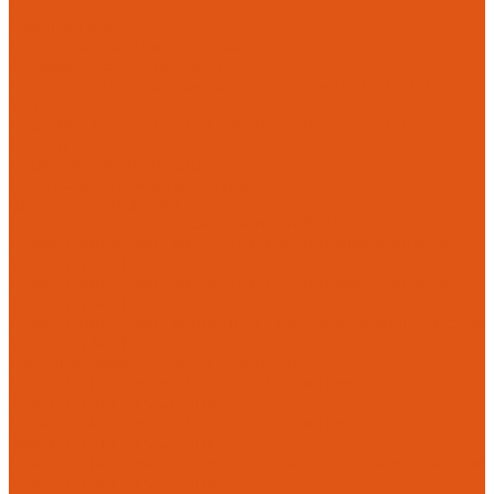
Flamco
Комплектующие
Модульные системы обвязки котельных
Гидравлические стрелки HANSA
Компактные насосно-смесительные группы HANSA Mix-
Unit
Насосные группы HANSA малой мощности (до 140 кВт)
Насосы
Циркуляционные насосы
Предохранительная арматура
Группа безопасности котла
Противопожарные трубы и фитинги AntiFire
Полипропиленовые трубы для систем пожаротушения
(зеленые) AntiFire
Полипропиленовые трубы для систем пожаротушения
(красные) AntiFire
Полипропиленовые фитинги для противопожарных систем
(зеленые) AntiFire
Противопожарные трубы и фитинги
Полипропиленовые трубы для систем пожаротушения
(зеленые) SLT BLOCKFIRE
Полипропиленовые трубы для систем пожаротушения
(красные) SLT BLOCKFIRE
Полипропиленовые фитинги для противопожарных систем
(зеленые) SLT BLOCKFIRE