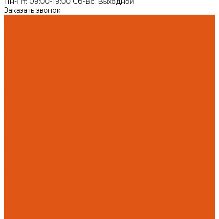
Пн-Пт: 09:00-19:00 Cб-Вс: Выходной
Заказать звонок
Каталог товаров
Автоматика отопления
Heatapp!
heatcon!
THETA, CETA
Внутренняя канализация
Ostendorf Skolan dB
Безраструбная канализация Smartline
Синикон Rain Flow
Противопожарное оборудование
Инструменты
Оборудование для сварки ПП-Р (PP-R)
Прочее
Коллекторы и коллекторные шкафы
FBH 53
FBH 63
HK52
Котлы и горелки
Горелки HANSA
Напольные котлы HANSA
Настенные газовые котлы HANSA
Крепеж
Мембранные баки