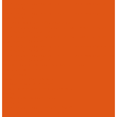
Полипропиленовые фитинги для противопожарных систем
(зеленые) AntiFire
Полипропиленовые фитинги для противопожарных систем
(красные) AntiFire
Противопожарные трубы и фитинги
Полипропиленовые трубы для систем пожаротушения
(зеленые) SLT BLOCKFIRE
Полипропиленовые трубы для систем пожаротушения
(красные) SLT BLOCKFIRE
Полипропиленовые фитинги для противопожарных систем
(зеленые) SLT BLOCKFIRE
Полипропиленовые фитинги для противопожарных систем
(красные) SLT BLOCKFIRE
Радиаторы, конвекторы, тепловентиляторы
Стальные панельные
Регулировка
Балансировочные клапаны
Головки термостатические
Термостатические и ручные клапаны
Трубы
Металлопластиковые трубы
Трубы PEx
Полипропиленовые трубы SLT AQUA
Защитные гофрированные трубы
Нержавеющие трубы для отопления и водоснабжения