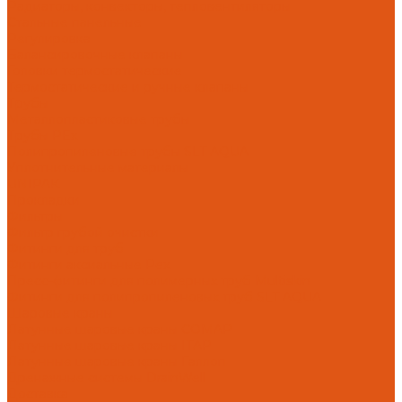
Радиаторы, конвекторы, тепловентиляторы
Стальные панельные
Регулировка
Балансировочные клапаны
Головки термостатические
Термостатические и ручные клапаны
Трубы
Металлопластиковые трубы
Трубы PEx
Полипропиленовые трубы SLT AQUA
Уплотнительные материалы
UNIPAK
Прокладки
Фильтры
Фильтр грубой очистки
Фитинги для труб
Фитинги аксиальные Pex
Пресс-фитинги для полимерных труб Multiskin
Фитинги для полипропиленовых труб SLT AQUA
Шаровые краны
Латунные шаровые краны COMAP
Латунные шаровые краны ITAP
Латунные шаровые краны Галлоп
Дренажные системы DrainWell
Доставка