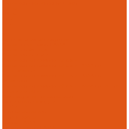
Коллекторы и коллекторные шкафы
FBH 53
FBH 63
HK52
HK55
S22
S23
Группы автономной циркуляции
Коллекторные шкафы, HANSA
Коллекторы Varmega
Коллекторы из латуни
Коллекторы из нержавеющей стали
Коллекторы из нержавеющей стали HANSA для
водоснабжения
Коллекторы из нержавеющей стали HANSA для
радиаторов
Коллекторы из нержавеющей стали HANSA для теплых
полов и отопления
Комплектующие для коллекторов
Расширительные модули
ШРВ и ШРН
Этажные коллекторы
Котлы и горелки
Горелки HANSA
Напольные котлы HANSA