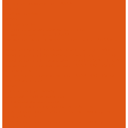
Настенные газовые котлы HANSA
Крепеж
Мембранные баки
Flamco
Комплектующие
Модульные системы обвязки котельных
Гидравлические стрелки HANSA
Компактные насосно-смесительные группы HANSA Mix-
Unit
Насосные группы HANSA малой мощности (до 140 кВт)
Насосные группы HANSA средней мощности (до 370 кВт)
Насосные группы Meibes серии поколение 8 (MEIFLOW S)
Распределительные коллекторы HANSA PRO HKV 125
малой мощности
Распределительные коллекторы HANSA PRO HKV-160
средней мощности
Насосы
Циркуляционные насосы
Предохранительная арматура
Группа безопасности котла
Противопожарные трубы и фитинги AntiFire
Полипропиленовые трубы для систем пожаротушения
(зеленые) AntiFire
Полипропиленовые трубы для систем пожаротушения
(красные) AntiFire