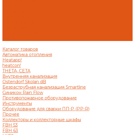
Производители
Статьи
О компании
Наши объекты
Наши покупатели
Распродажа
Нашим клиентам
Контакты
Каталог товаров
Автоматика отопления
Heatapp!
heatcon!
THETA, CETA
Внутренняя канализация
Ostendorf Skolan dB
Безраструбная канализация Smartline
Синикон Rain Flow
Противопожарное оборудование
Инструменты
Оборудование для сварки ПП-Р (PP-R)
Прочее
Коллекторы и коллекторные шкафы
FBH 53
FBH 63