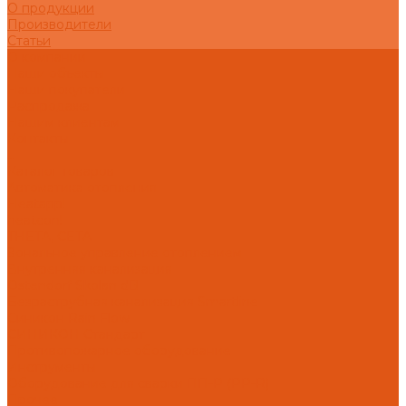
О продукции
Производители
Статьи
О компании
Наши объекты
Наши покупатели
Распродажа
Нашим клиентам
Контакты
...
Каталог товаров
Автоматика отопления
Heatapp!
heatcon!
THETA, CETA
Зональное управление отоплением
Внутренняя канализация
Ostendorf Skolan dB
Безраструбная канализация Smartline
Синикон Rain Flow
СИНИКОН Стандарт
Противопожарное оборудование
Инструменты
Оборудование для сварки ПП-Р (PP-R)
Прочее