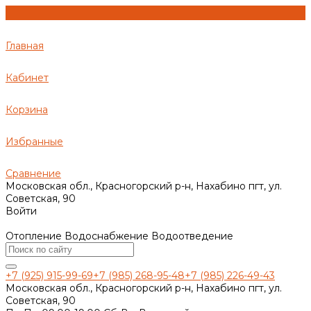
Главная
Кабинет
Корзина
Избранные
Сравнение
Московская обл., Красногорский р-н, Нахабино пгт, ул.
Советская, 90
Войти
Отопление Водоснабжение Водоотведение
+7 (925) 915-99-69
+7 (985) 268-95-48
+7 (985) 226-49-43
Московская обл., Красногорский р-н, Нахабино пгт, ул.
Советская, 90