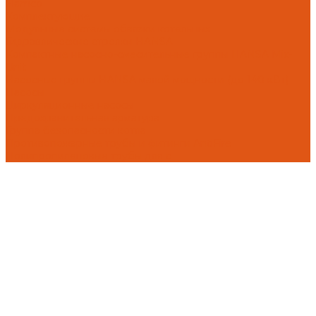
Flamco
Комплектующие
Модульные системы обвязки котельных
Гидравлические стрелки HANSA
Компактные насосно-смесительные группы HANSA Mix-
Unit
Насосные группы HANSA малой мощности (до 140 кВт)
Насосы
Циркуляционные насосы
Предохранительная арматура
Группа безопасности котла
Противопожарные трубы и фитинги AntiFire
Полипропиленовые трубы для с