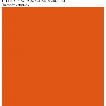
Пн-Пт: 09:00-19:00 Cб-Вс: Выходной
Заказать звонок
Каталог товаров
Автоматика отопления
Heatapp!
heatcon!
THETA, CETA
Внутренняя канализация
Ostendorf Skolan dB
Безраструбная канализация Smartline
Синикон Rain Flow
Противопожарное оборудование
Инструменты
Оборудование для сварки ПП-Р (PP-R)
Прочее
Коллекторы и коллекторные шкафы
FBH 53
FBH 63
HK52
Котлы и горелки
Горелки HANSA
Напольные котлы HANSA
Настенные газовые котлы HANSA
Крепеж
Мембранные баки