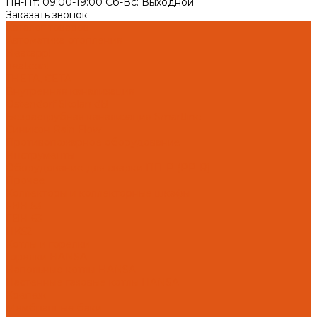
Пн-Пт: 09:00-19:00 Cб-Вс: Выходной
Заказать звонок
Каталог товаров
Автоматика отопления
Heatapp!
heatcon!
THETA, CETA
Внутренняя канализация
Ostendorf Skolan dB
Безраструбная канализация Smartline
Синикон Rain Flow
Противопожарное оборудование
Инструменты
Оборудование для сварки ПП-Р (PP-R)
Прочее
Коллекторы и коллекторные шкафы
FBH 53
FBH 63
HK52
Котлы и горелки
Горелки HANSA
Напольные котлы HANSA
Настенные газовые котлы HANSA
Крепеж
Мембранные баки