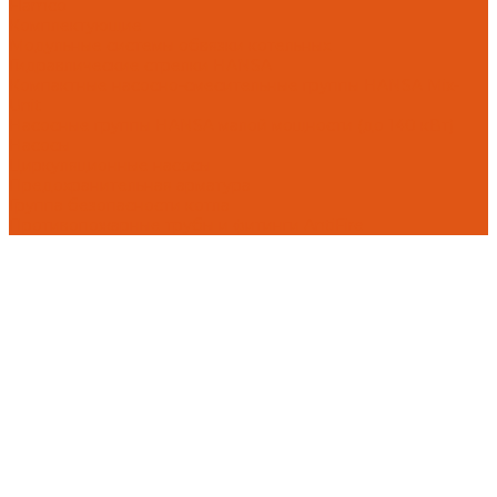
Flamco
Комплектующие
Модульные системы обвязки котельных
Гидравлические стрелки HANSA
Компактные насосно-смесительные группы HANSA Mix-
Unit
Насосные группы HANSA малой мощности (до 140 кВт)
Насосы
Циркуляционные насосы
Предохранительная арматура
Группа безопасности котла
Противопожарные трубы и фитинги AntiFire