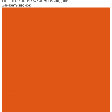
Пн-Пт: 09:00-19:00 Cб-Вс: Выходной
Заказать звонок
Каталог товаров
Автоматика отопления
Heatapp!
heatcon!
THETA, CETA
Внутренняя канализация
Ostendorf Skolan dB
Безраструбная канализация Smartline
Синикон Rain Flow
Противопожарное оборудование
Инструменты
Оборудование для сварки ПП-Р (PP-R)
Прочее
Коллекторы и коллекторные шкафы
FBH 53
FBH 63
HK52
Котлы и горелки
Горелки HANSA
Напольные котлы HANSA
Настенные газовые котлы HANSA
Крепеж
Мембранные баки