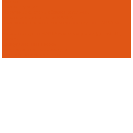
Flamco
Комплектующие
Модульные системы обвязки котельных
Гидравлические стрелки HANSA
Компактные насосно-смесительные группы HANSA Mix-
Unit
Насосные группы HANSA малой мощности (до 140 кВт)
Насосы
Циркуляционные насосы
Предохранительная арматура
Группа безопасности котла