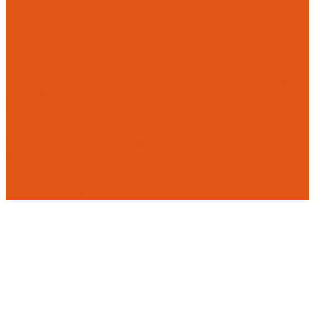
Flamco
Комплектующие
Модульные системы обвязки котельных
Гидравлические стрелки HANSA
Компактные насосно-смесительные группы HANSA Mix-
Unit
Насосные группы HANSA малой мощности (до 140 кВт)
Насосы
Циркуляционные насосы
Предохранительная арматура
Группа безопасности котла
Противопожарные трубы и фитинги AntiFire
Полипропиленовые трубы для систем пожаротушения
(зеленые) AntiFire
Полипропиленовые трубы для систем пожаротушения
(красные) AntiFire